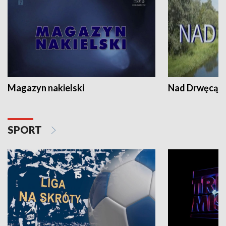
Magazyn nakielski
Nad Drwęcą
SPORT