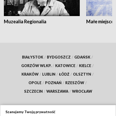
Muzealia Regionalia
Małe miejscow
BIAŁYSTOK
/
BYDGOSZCZ
/
GDAŃSK
/
GORZÓW WLKP.
/
KATOWICE
/
KIELCE
/
KRAKÓW
/
LUBLIN
/
ŁÓDŹ
/
OLSZTYN
/
OPOLE
/
POZNAŃ
/
RZESZÓW
/
SZCZECIN
/
WARSZAWA
/
WROCŁAW
Szanujemy Twoją prywatność
Dołącz do nas: