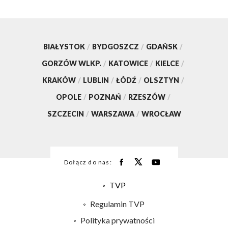
BIAŁYSTOK
/
BYDGOSZCZ
/
GDAŃSK
/
GORZÓW WLKP.
/
KATOWICE
/
KIELCE
/
KRAKÓW
/
LUBLIN
/
ŁÓDŹ
/
OLSZTYN
/
OPOLE
/
POZNAŃ
/
RZESZÓW
/
SZCZECIN
/
WARSZAWA
/
WROCŁAW
Dołącz do nas:
TVP
Abonament TVP
Regulamin TVP
Emisja w TVP
Polityka prywatności