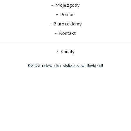
Centrum informacji TVP
Moje zgody
Naziemna Telewizja Cyfrowa
Pomoc
Sklep TVP
Biuro reklamy
Rada Programowa
Kontakt
System NOS
Informacje o nadawcy
Kanały
Program dla prasy
©2026 Telewizja Polska S.A. w likwidacji
Biuro Reklamy
Ogłoszenie przetargowe
Zgłoś program (ROPAT)
Serwis fotograficzny
Oferta Handlowa
Akademia Telewizyjna
Kariera w TVP