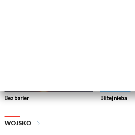
Biznes to biznes
NAUKA I EDUKACJA
Bez barier
Bliżej nieba
WOJSKO