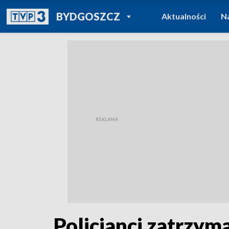
POWRÓT DO
BYDGOSZCZ
Aktualności
N
TVP REGIONY
Policjanci zatrzym