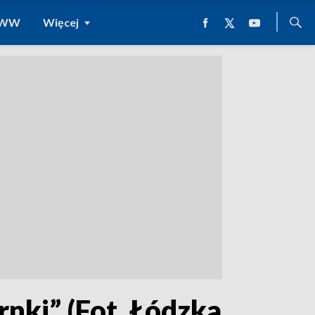
 WWW
Więcej
rnki” (Fot. Łódzka