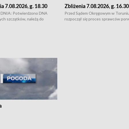
ia 7.08.2026, g. 18.30
Zbliżenia 7.08.2026, g. 16.30
DNIA: Potwierdzono DNA
Przed Sądem Okręgowym w Toruni
ych szczątków, należą do
rozpoczął się proces sprawców por
j Jowity Zielińskiej • Tragiczny
pobicie i tortur pod Grudziądzem • 
c serwisowych w studni w Solcu
zł - tyle mogą wynosić straty po poż
 • Festiwal dziewięciu wzgórz
przy ul. Kossaka w Bydgoszczy •
e i Festiwal Wisły w kilku
Niebezpiecznie na drogach regionu 
regionu • Problem z realizacją
Dalszy ciąg sporu o pranie na bydgo
 spaleniu apteki w Bydgoszczy •
Kapuściskach
ąg sąsiedzkiego sporu o
nie prania
a