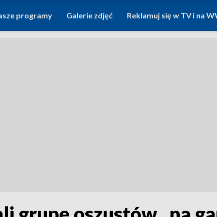
asze programy
Galerie zdjęć
Reklamuj się w TV i na
ali grupę oszustów „na ga