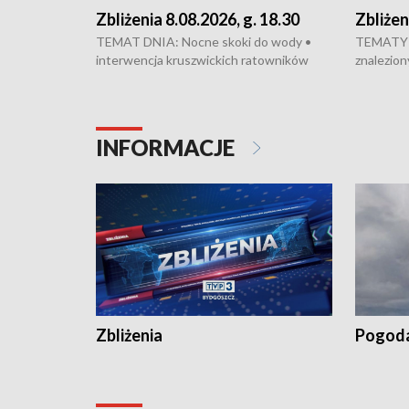
Zbliżenia 8.08.2026, g. 18.30
Zbliżen
TEMAT DNIA: Nocne skoki do wody •
TEMATY 
interwencja kruszwickich ratowników
znalezion
WOPR mogła zapobiec tragedii • Koniec
zaginione
prac na Rondzie Fordońskim • Na Wyspie
finał pra
Młyńskiej świętowano urodziny Mariana
Kujawskim
Rejewskiego • Kujawski Festiwal Pieśni
w Chełmni
INFORMACJE
Ludowej w Inowrocławiu • Rekord w
miastach 
kiszeniu ogórków w gminie Łasin
recept po
Dalszy ci
wywiesza
Zbliżenia
Pogod