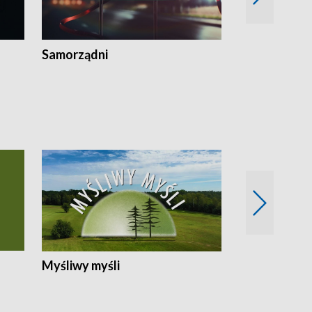
Samorządni
Wspólna sp
Myśliwy myśli
Spotkania z 