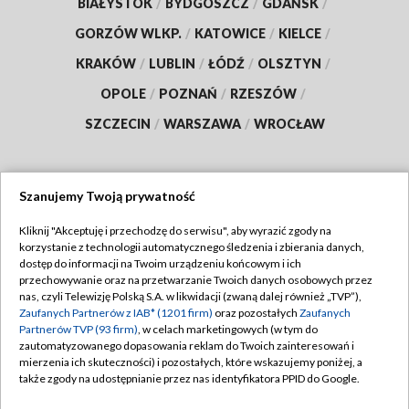
BIAŁYSTOK
/
BYDGOSZCZ
/
GDAŃSK
/
GORZÓW WLKP.
/
KATOWICE
/
KIELCE
/
KRAKÓW
/
LUBLIN
/
ŁÓDŹ
/
OLSZTYN
/
OPOLE
/
POZNAŃ
/
RZESZÓW
/
SZCZECIN
/
WARSZAWA
/
WROCŁAW
Szanujemy Twoją prywatność
Dołącz do nas:
Kliknij "Akceptuję i przechodzę do serwisu", aby wyrazić zgody na
korzystanie z technologii automatycznego śledzenia i zbierania danych,
TVP
dostęp do informacji na Twoim urządzeniu końcowym i ich
Abonament TVP
przechowywanie oraz na przetwarzanie Twoich danych osobowych przez
Regulamin TVP
nas, czyli Telewizję Polską S.A. w likwidacji (zwaną dalej również „TVP”),
Emisja w TVP
Polityka prywatności
Zaufanych Partnerów z IAB* (1201 firm)
oraz pozostałych
Zaufanych
Partnerów TVP (93 firm)
, w celach marketingowych (w tym do
Centrum informacji TVP
Moje zgody
zautomatyzowanego dopasowania reklam do Twoich zainteresowań i
mierzenia ich skuteczności) i pozostałych, które wskazujemy poniżej, a
Naziemna Telewizja Cyfrowa
Pomoc
także zgody na udostępnianie przez nas identyfikatora PPID do Google.
Sklep TVP
Biuro reklamy