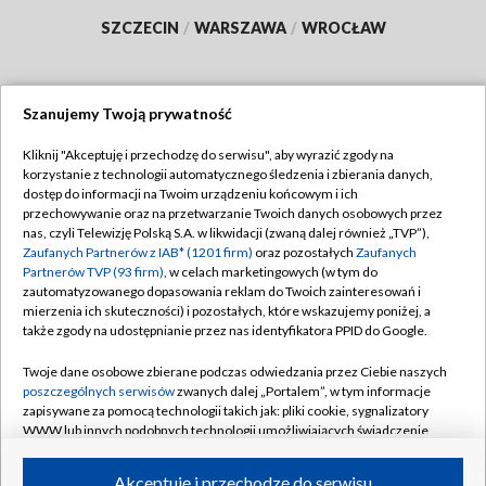
SZCZECIN
/
WARSZAWA
/
WROCŁAW
Szanujemy Twoją prywatność
Dołącz do nas:
Kliknij "Akceptuję i przechodzę do serwisu", aby wyrazić zgody na
korzystanie z technologii automatycznego śledzenia i zbierania danych,
TVP
dostęp do informacji na Twoim urządzeniu końcowym i ich
Abonament TVP
przechowywanie oraz na przetwarzanie Twoich danych osobowych przez
Regulamin TVP
nas, czyli Telewizję Polską S.A. w likwidacji (zwaną dalej również „TVP”),
Emisja w TVP
Polityka prywatności
Zaufanych Partnerów z IAB* (1201 firm)
oraz pozostałych
Zaufanych
Partnerów TVP (93 firm)
, w celach marketingowych (w tym do
Centrum informacji TVP
Moje zgody
zautomatyzowanego dopasowania reklam do Twoich zainteresowań i
mierzenia ich skuteczności) i pozostałych, które wskazujemy poniżej, a
Naziemna Telewizja Cyfrowa
Pomoc
także zgody na udostępnianie przez nas identyfikatora PPID do Google.
Sklep TVP
Biuro reklamy
Twoje dane osobowe zbierane podczas odwiedzania przez Ciebie naszych
Rada Programowa
Kontakt
poszczególnych serwisów
zwanych dalej „Portalem”, w tym informacje
zapisywane za pomocą technologii takich jak: pliki cookie, sygnalizatory
System NOS
WWW lub innych podobnych technologii umożliwiających świadczenie
dopasowanych i bezpiecznych usług, personalizację treści oraz reklam,
Informacje o nadawcy
Kanały
udostępnianie funkcji mediów społecznościowych oraz analizowanie
Akceptuję i przechodzę do serwisu