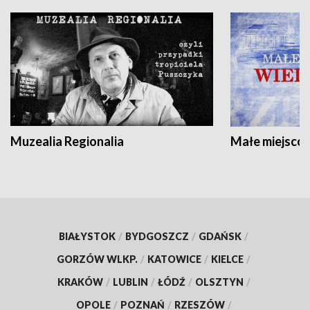
Muzealia Regionalia
Małe miejscow
BIAŁYSTOK
/
BYDGOSZCZ
/
GDAŃSK
/
GORZÓW WLKP.
/
KATOWICE
/
KIELCE
/
KRAKÓW
/
LUBLIN
/
ŁÓDŹ
/
OLSZTYN
/
OPOLE
/
POZNAŃ
/
RZESZÓW
/