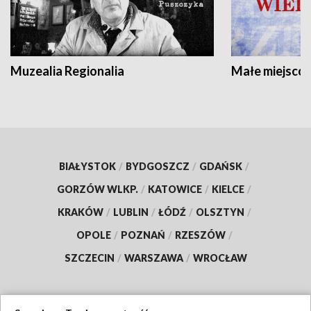
Muzealia Regionalia
Małe miejscow
BIAŁYSTOK
/
BYDGOSZCZ
/
GDAŃSK
/
GORZÓW WLKP.
/
KATOWICE
/
KIELCE
/
KRAKÓW
/
LUBLIN
/
ŁÓDŹ
/
OLSZTYN
/
OPOLE
/
POZNAŃ
/
RZESZÓW
/
SZCZECIN
/
WARSZAWA
/
WROCŁAW