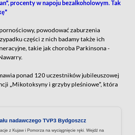
an", procenty w napoju bezalkoholowym. Tak
kę"
dpornościowy, powodować zaburzenia
ypadku części z nich badamy także ich
racyjne, takie jak choroba Parkinsona -
Nawarry.
mawia ponad 120 uczestników jubileuszowej
ji „Mikotoksyny i grzyby pleśniowe”, która
nału nadawczego TVP3 Bydgoszcz
acje z Kujaw i Pomorza na wyciągnięcie ręki. Wejdź na