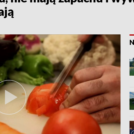
ają
N