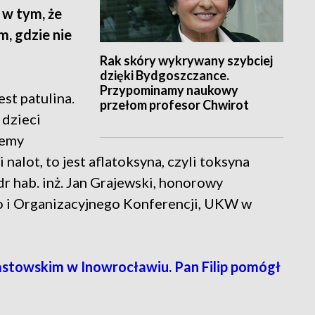
w tym, że
, gdzie nie
Rak skóry wykrywany szybciej
dzięki Bydgoszczance.
Przypominamy naukowy
est patulina.
przełom profesor Chwirot
 dzieci
jemy
 nalot, to jest aflatoksyna, czyli toksyna
dr hab. inż. Jan Grajewski, honorowy
i Organizacyjnego Konferencji, UKW w
astowskim w Inowrocławiu. Pan Filip pomógł