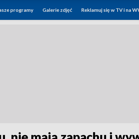
asze programy
Galerie zdjęć
Reklamuj się w TV i na
iu, nie mają zapachu i wy