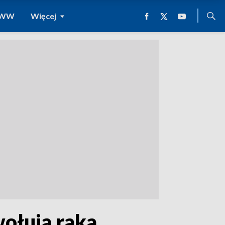
 WWW
Więcej
wołują raka.