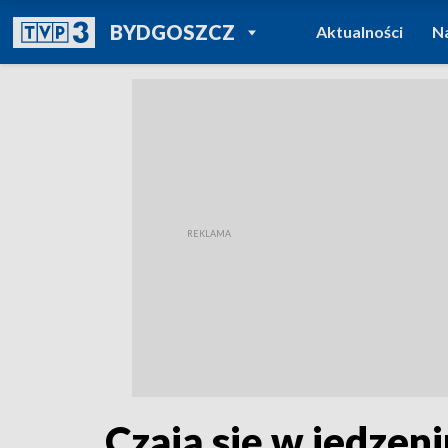
POWRÓT DO
BYDGOSZCZ
Aktualności
N
TVP REGIONY
Czają się w jedzen