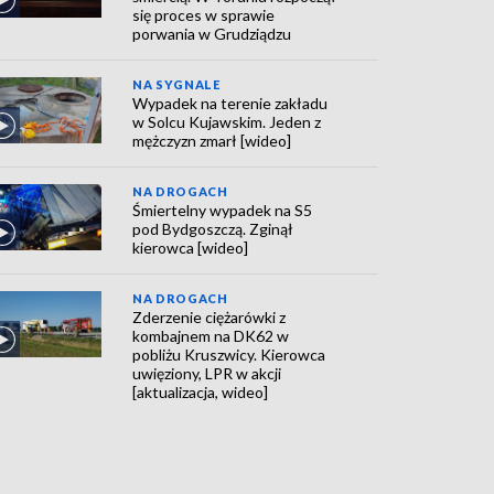
się proces w sprawie
porwania w Grudziądzu
NA SYGNALE
Wypadek na terenie zakładu
w Solcu Kujawskim. Jeden z
mężczyzn zmarł [wideo]
NA DROGACH
Śmiertelny wypadek na S5
pod Bydgoszczą. Zginął
kierowca [wideo]
NA DROGACH
Zderzenie ciężarówki z
kombajnem na DK62 w
pobliżu Kruszwicy. Kierowca
uwięziony, LPR w akcji
[aktualizacja, wideo]