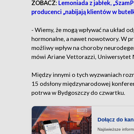
ZOBACZ:
Lemoniada z jabłek, „SzamP
producenci „nabijają klientów w butel
- Wiemy, że mogą wpływać na układ o
hormonalne, a nawet nowotwory. W prz
możliwy wpływ na choroby neurodegene
mówi Ariane Vettorazzi, Uniwersytet 
Między innymi o tych wyzwaniach roz
15 odsłony międzynarodowej konferenc
potrwa w Bydgoszczy do czwartku.
Dołącz do ka
Najświeższe inform