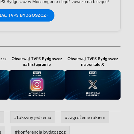
P3 Bydgoszcz w Messengerze i bądź zawsze na bieżąco!
NAŁ TVP3 BYDGOSZCZ»
zcz
Obserwuj TVP3 Bydgoszcz
Obserwuj TVP3 Bydgoszcz
na Instagramie
na portalu X
i
#toksyny jedzeniu
#zagrożenie rakiem
e
#konferencja bydgoszcz