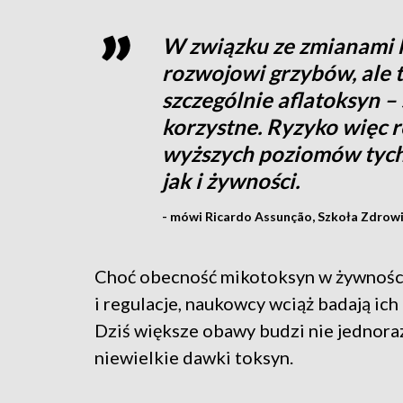
W związku ze zmianami k
rozwojowi grzybów, ale 
szczególnie aflatoksyn – 
korzystne. Ryzyko więc r
wyższych poziomów tych
jak i żywności.
- mówi Ricardo Assunção, Szkoła Zdrowi
Choć obecność mikotoksyn w żywności
i regulacje, naukowcy wciąż badają ic
Dziś większe obawy budzi nie jednoraz
niewielkie dawki toksyn.