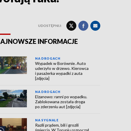
UDOSTĘPNIJ:
AJNOWSZE INFORMACJE
NA DROGACH
Wypadek w Borównie. Auto
uderzyło w drzewo. Kierowca
i pasażerka wypadki z auta
[zdjęcia]
NA DROGACH
Elzanowo: ranni po wypadku.
Zablokowana została droga
po zderzeniu aut [zdjęcia]
NA SYGNALE
Razili prądem, bili i grozili
śmiercią. W Toruniu rozpoczął