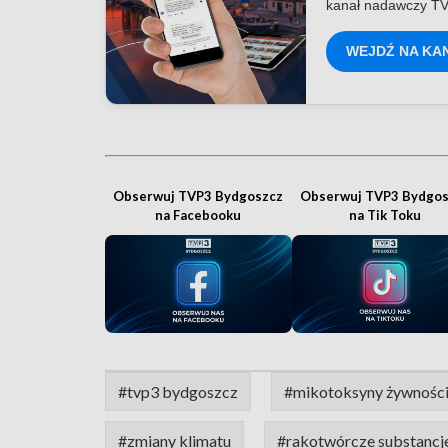
kanał nadawczy TV
WEJDŹ NA KA
Obserwuj TVP3 Bydgoszcz
Obserwuj TVP3 Bydgos
na Facebooku
na Tik Toku
#tvp3 bydgoszcz
#mikotoksyny żywnośc
#zmiany klimatu
#rakotwórcze substancj