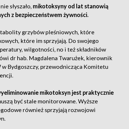
nie słyszało,
mikotoksyny od lat stanowią
nych z bezpieczeństwem żywności.
tabolity grzybów pleśniowych, które
wych, które im sprzyjają. Do swojego
ratury, wilgotności, no i też składników
mówi dr hab. Magdalena Twarużek, kierownik
KW w Bydgoszczy, przewodnicząca Komitetu
ncji.
yeliminowanie mikotoksyn jest praktycznie
muszą być stale monitorowane. Wyższe
ogodowe również sprzyjają rozwojowi
yn.