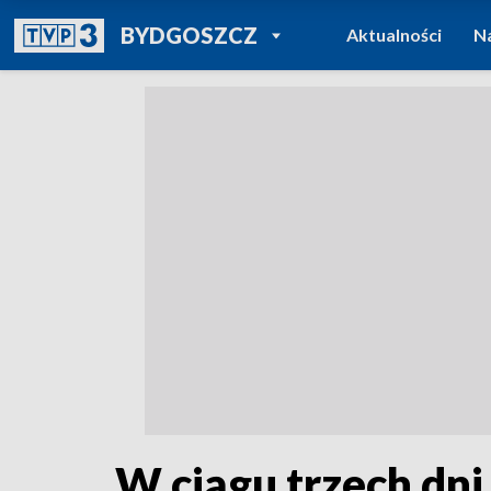
POWRÓT DO
BYDGOSZCZ
Aktualności
N
TVP REGIONY
W ciągu trzech dni