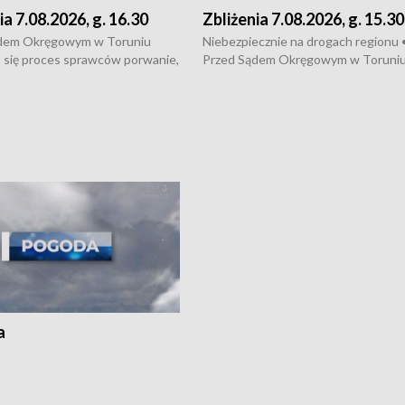
ia 7.08.2026, g. 16.30
Zbliżenia 7.08.2026, g. 15.30
dem Okręgowym w Toruniu
Niebezpiecznie na drogach regionu 
 się proces sprawców porwanie,
Przed Sądem Okręgowym w Toruni
 tortur pod Grudziądzem • 3 mln
rozpoczął się proces sprawców por
 mogą wynosić straty po pożarze
pobicie i tortur pod Grudziądzem • 
Kossaka w Bydgoszczy •
o oszczędzanie wody • Ważne dla
cznie na drogach regionu •
rolników badania w Stacji Doświadcz
ąg sporu o pranie na bydgoskich
Oceny Odmian w Chrząstowie
kach
a