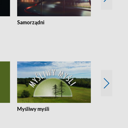
Samorządni
Wspólna sp
Myśliwy myśli
Spotkania z 