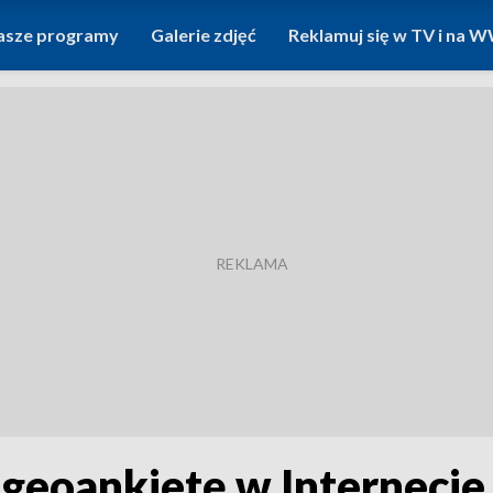
asze programy
Galerie zdjęć
Reklamuj się w TV i na
 geoankietę w Internecie