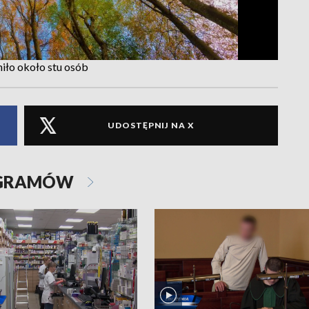
niło około stu osób
UDOSTĘPNIJ NA X
OGRAMÓW