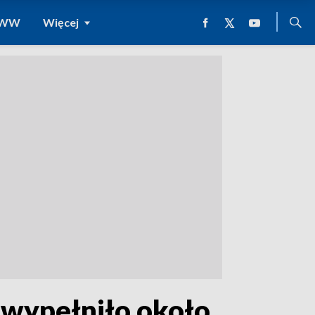
 WWW
Więcej
 wypełniło około