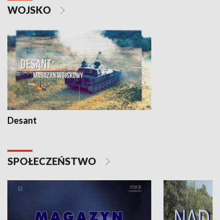
WOJSKO
Desant
SPOŁECZEŃSTWO