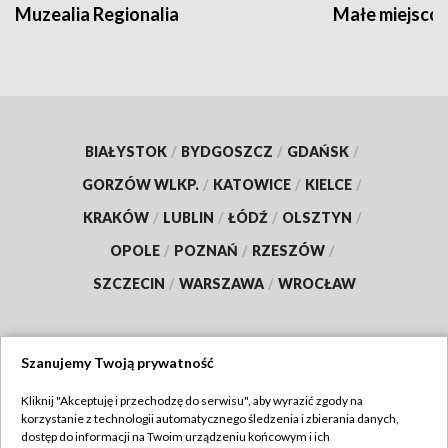
Muzealia Regionalia
Małe miejscow
BIAŁYSTOK
/
BYDGOSZCZ
/
GDAŃSK
/
GORZÓW WLKP.
/
KATOWICE
/
KIELCE
/
KRAKÓW
/
LUBLIN
/
ŁÓDŹ
/
OLSZTYN
/
OPOLE
/
POZNAŃ
/
RZESZÓW
/
SZCZECIN
/
WARSZAWA
/
WROCŁAW
Szanujemy Twoją prywatność
Dołącz do nas:
Kliknij "Akceptuję i przechodzę do serwisu", aby wyrazić zgody na
korzystanie z technologii automatycznego śledzenia i zbierania danych,
TVP
dostęp do informacji na Twoim urządzeniu końcowym i ich