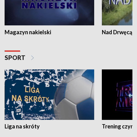
Magazyn nakielski
Nad Drwęcą
SPORT
Liga na skróty
Trening czyni 