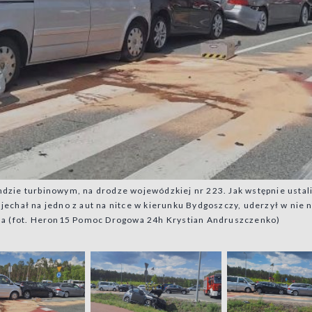
dzie turbinowym, na drodze wojewódzkiej nr 223. Jak wstępnie ustali
echał na jedno z aut na nitce w kierunku Bydgoszczy, uderzył w nie n
ala (fot. Heron15 Pomoc Drogowa 24h Krystian Andruszczenko)