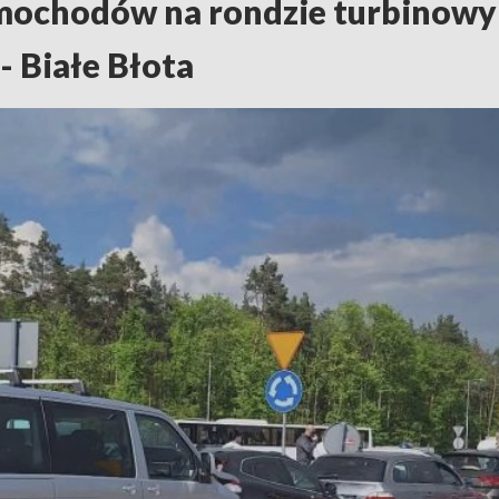
amochodów na rondzie turbinow
- Białe Błota