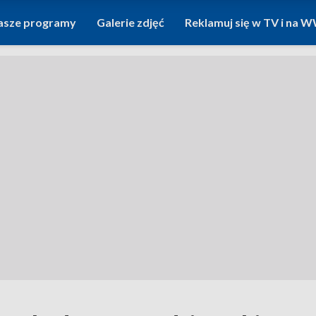
asze programy
Galerie zdjęć
Reklamuj się w TV i na