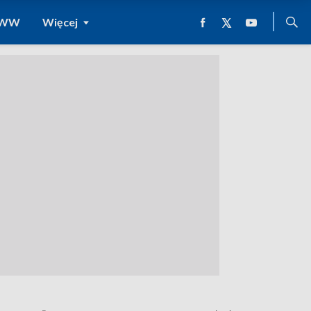
 WWW
Więcej