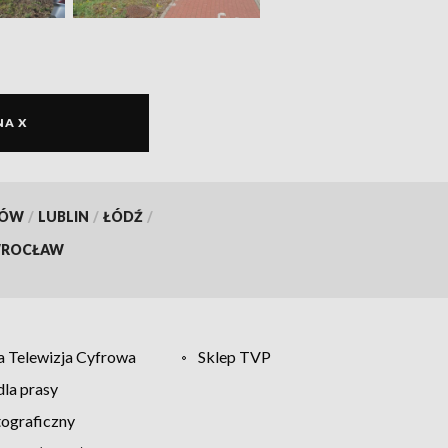
NA X
KÓW
/
LUBLIN
/
ŁÓDŹ
/
ROCŁAW
 Telewizja Cyfrowa
Sklep TVP
la prasy
tograficzny