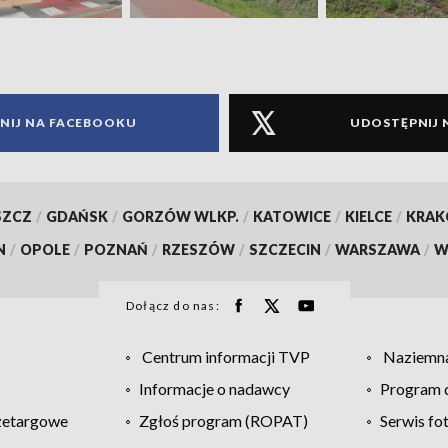
NIJ NA FACEBOOKU
UDOSTĘPNIJ 
SZCZ
/
GDAŃSK
/
GORZÓW WLKP.
/
KATOWICE
/
KIELCE
/
KRA
N
/
OPOLE
/
POZNAŃ
/
RZESZÓW
/
SZCZECIN
/
WARSZAWA
/
W
Dołącz do nas:
Centrum informacji TVP
Naziemna
Informacje o nadawcy
Program d
zetargowe
Zgłoś program (ROPAT)
Serwis fo