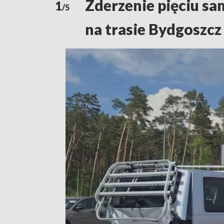
Zderzenie pięciu s
1
/5
na trasie Bydgoszcz 