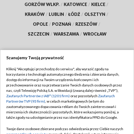
GORZÓW WLKP.
/
KATOWICE
/
KIELCE
/
KRAKÓW
/
LUBLIN
/
ŁÓDŹ
/
OLSZTYN
/
OPOLE
/
POZNAŃ
/
RZESZÓW
/
SZCZECIN
/
WARSZAWA
/
WROCŁAW
Szanujemy Twoją prywatność
Dołącz do nas:
Kliknij "Akceptuję i przechodzę do serwisu", aby wyrazić zgody na
korzystanie z technologii automatycznego śledzenia i zbierania danych,
TVP
dostęp do informacji na Twoim urządzeniu końcowym i ich
Abonament TVP
przechowywanie oraz na przetwarzanie Twoich danych osobowych przez
Regulamin TVP
nas, czyli Telewizję Polską S.A. w likwidacji (zwaną dalej również „TVP”),
Emisja w TVP
Polityka prywatności
Zaufanych Partnerów z IAB* (1201 firm)
oraz pozostałych
Zaufanych
Partnerów TVP (93 firm)
, w celach marketingowych (w tym do
Centrum informacji TVP
Moje zgody
zautomatyzowanego dopasowania reklam do Twoich zainteresowań i
mierzenia ich skuteczności) i pozostałych, które wskazujemy poniżej, a
Naziemna Telewizja Cyfrowa
Pomoc
także zgody na udostępnianie przez nas identyfikatora PPID do Google.
Sklep TVP
Biuro reklamy
Twoje dane osobowe zbierane podczas odwiedzania przez Ciebie naszych
Rada Programowa