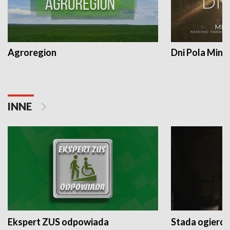
Agroregion
Dni Pola Min
INNE
Ekspert ZUS odpowiada
Stada ogieró