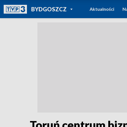
POWRÓT DO
BYDGOSZCZ
Aktualności
N
TVP REGIONY
Toruń centrum biz