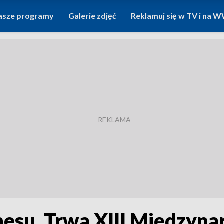
asze programy
Galerie zdjęć
Reklamuj się w TV i na
nesu. Trwa XIII Międzyn