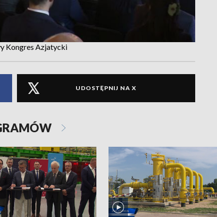
y Kongres Azjatycki
UDOSTĘPNIJ NA X
OGRAMÓW