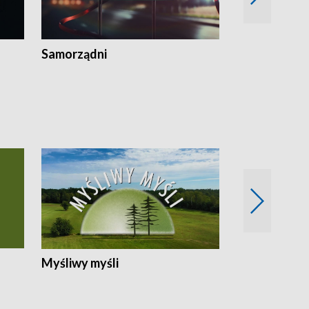
Samorządni
Wspólna sp
Myśliwy myśli
Spotkania z 