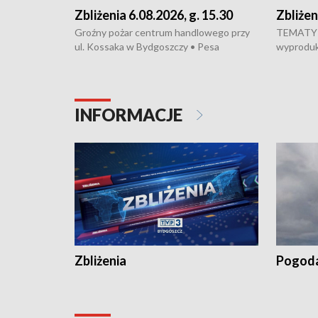
Zbliżenia 6.08.2026, g. 15.30
Zbliżen
Groźny pożar centrum handlowego przy
TEMATY 
ul. Kossaka w Bydgoszczy • Pesa
wyproduku
wyprodukuje nowoczesne,
energoos
energooszczędne pociągi dla Polregio •
generacji
Zmiany w przepisach o pomocy
wyjadą w 
społecznej • Przed nami 10. jubileuszowy
zostaną 
INFORMACJE
Festiwal Wisły
infrastru
Gdańskie
zwiększy
kraju • D
Specjali
odpiera 
„saloniku
zapowiada
Przed nam
ostrzegaj
Zbliżenia
Pogod
temperatu
Celsjusza