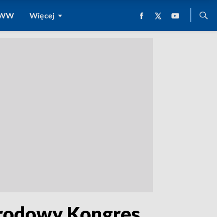
 WWW
Więcej
arodowy Kongres