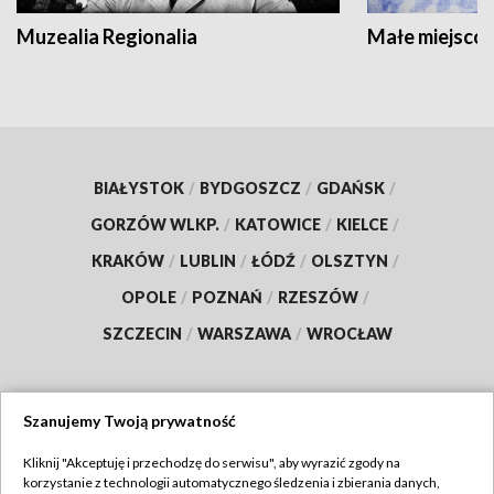
Muzealia Regionalia
Małe miejscow
BIAŁYSTOK
/
BYDGOSZCZ
/
GDAŃSK
/
GORZÓW WLKP.
/
KATOWICE
/
KIELCE
/
KRAKÓW
/
LUBLIN
/
ŁÓDŹ
/
OLSZTYN
/
OPOLE
/
POZNAŃ
/
RZESZÓW
/
SZCZECIN
/
WARSZAWA
/
WROCŁAW
Szanujemy Twoją prywatność
Dołącz do nas:
Kliknij "Akceptuję i przechodzę do serwisu", aby wyrazić zgody na
korzystanie z technologii automatycznego śledzenia i zbierania danych,
TVP