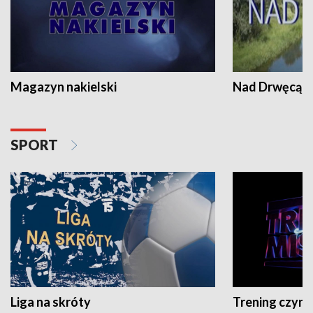
Magazyn nakielski
Nad Drwęcą
SPORT
Liga na skróty
Trening czyni 