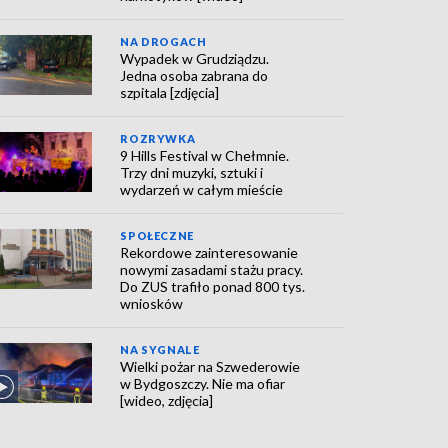
NA DROGACH
Wypadek w Grudziądzu.
Jedna osoba zabrana do
szpitala [zdjęcia]
ROZRYWKA
9 Hills Festival w Chełmnie.
Trzy dni muzyki, sztuki i
wydarzeń w całym mieście
SPOŁECZNE
Rekordowe zainteresowanie
nowymi zasadami stażu pracy.
Do ZUS trafiło ponad 800 tys.
wniosków
NA SYGNALE
Wielki pożar na Szwederowie
w Bydgoszczy. Nie ma ofiar
[wideo, zdjęcia]