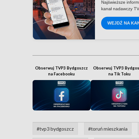
Najświeższe inform
kanał nadawczy TV
WEJDŹ NA KA
Obserwuj TVP3 Bydgoszcz
Obserwuj TVP3 Bydgos
na Facebooku
na Tik Toku
#tvp3 bydgoszcz
#toruń mieszkania