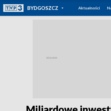
POWRÓT DO
BYDGOSZCZ
Aktualności
N
TVP REGIONY
Miliardowe inwest