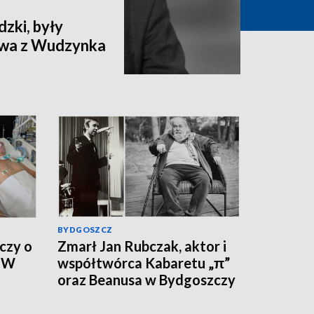
zki, były
ctwa z Wudzynka
BYDGOSZCZ
czy o
Zmarł Jan Rubczak, aktor i
. W
współtwórca Kabaretu „π”
oraz Beanusa w Bydgoszczy
ywny