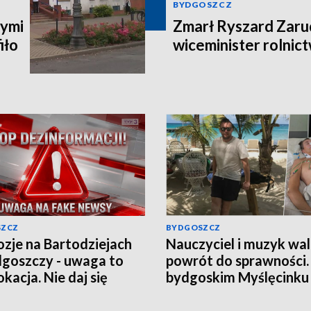
BYDGOSZCZ
ymi
Zmarł Ryszard Zarud
iło
wiceminister rolni
SZCZ
BYDGOSZCZ
ozje na Bartodziejach
Nauczyciel i muzyk wal
goszczy - uwaga to
powrót do sprawności
kacja. Nie daj się
bydgoskim Myślęcinku
nąć w grę chaosu
odbędzie się charytat
macyjnego
„UNIT dla Jareckiego”