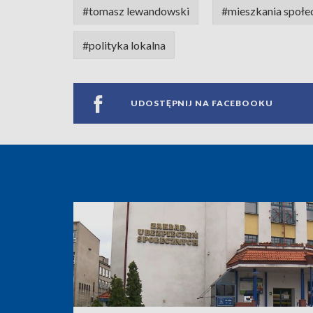
#tomasz lewandowski
#mieszkania społe
#polityka lokalna
UDOSTĘPNIJ NA FACEBOOKU