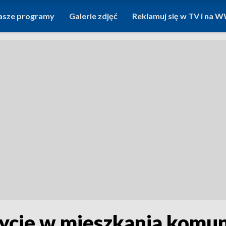
asze programy
Galerie zdjęć
Reklamuj się w TV i na
ycje w mieszkania komun