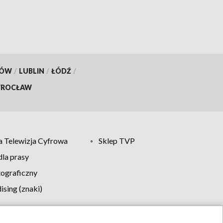
KÓW
/
LUBLIN
/
ŁÓDŹ
/
ROCŁAW
 Telewizja Cyfrowa
Sklep TVP
la prasy
tograficzny
sing (znaki)