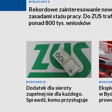
BYDGOSZCZ
Rekordowe zainteresowanie now
zasadami stażu pracy. Do ZUS traf
ponad 800 tys. wniosków
BYDGOSZCZ
BYDGO
Dodatek dla sieroty
Ekspl
zupełnej nie dla każdego.
w Byd
Sprawdź, komu przysługuje
prowo
świadczenie z ZUS
wciąg
infor