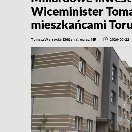
Wiceminister Toma
mieszkańcami Toru
Tomasz Wersocki (Zbliżenia), oprac. MR
2026-05-22