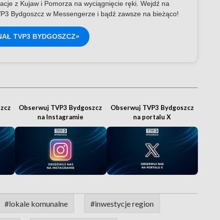
acje z Kujaw i Pomorza na wyciągnięcie ręki. Wejdź na
P3 Bydgoszcz w Messengerze i bądź zawsze na bieżąco!
NAŁ TVP3 BYDGOSZCZ»
zcz
Obserwuj TVP3 Bydgoszcz
Obserwuj TVP3 Bydgoszcz
na Instagramie
na portalu X
#lokale komunalne
#inwestycje region