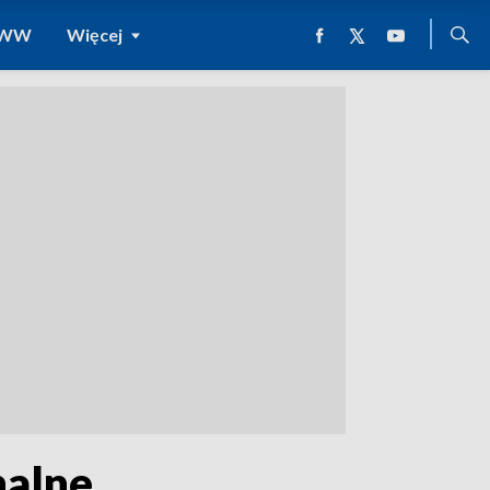
 WWW
Więcej
alne.