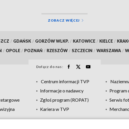
ZOBACZ WIĘCEJ
SZCZ
/
GDAŃSK
/
GORZÓW WLKP.
/
KATOWICE
/
KIELCE
/
KRA
N
/
OPOLE
/
POZNAŃ
/
RZESZÓW
/
SZCZECIN
/
WARSZAWA
/
W
Dołącz do nas:
Centrum informacji TVP
Naziemna
Informacje o nadawcy
Program d
zetargowe
Zgłoś program (ROPAT)
Serwis fo
wizyjna
Kariera w TVP
Merchandi