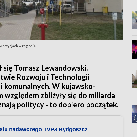
westycjach w regionie
ł się Tomasz Lewandowski.
twie Rozwoju i Technologii
ali komunalnych. W kujawsko-
względem zbliżyły się do miliarda
nają politycy - to dopiero początek.
nału nadawczego TVP3 Bydgoszcz