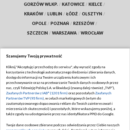
GORZÓW WLKP.
/
KATOWICE
/
KIELCE
/
KRAKÓW
/
LUBLIN
/
ŁÓDŹ
/
OLSZTYN
/
OPOLE
/
POZNAŃ
/
RZESZÓW
/
SZCZECIN
/
WARSZAWA
/
WROCŁAW
Szanujemy Twoją prywatność
Dołącz do nas:
Kliknij "Akceptuję i przechodzę do serwisu", aby wyrazić zgody na
korzystanie z technologii automatycznego śledzenia i zbierania danych,
TVP
dostęp do informacji na Twoim urządzeniu końcowym i ich
Abonament TVP
przechowywanie oraz na przetwarzanie Twoich danych osobowych przez
Regulamin TVP
nas, czyli Telewizję Polską S.A. w likwidacji (zwaną dalej również „TVP”),
Emisja w TVP
Polityka prywatności
Zaufanych Partnerów z IAB* (1201 firm)
oraz pozostałych
Zaufanych
Partnerów TVP (93 firm)
, w celach marketingowych (w tym do
Centrum informacji TVP
Moje zgody
zautomatyzowanego dopasowania reklam do Twoich zainteresowań i
mierzenia ich skuteczności) i pozostałych, które wskazujemy poniżej, a
Naziemna Telewizja Cyfrowa
Pomoc
także zgody na udostępnianie przez nas identyfikatora PPID do Google.
Sklep TVP
Biuro reklamy
Twoje dane osobowe zbierane podczas odwiedzania przez Ciebie naszych
Rada Programowa