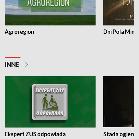
Agroregion
Dni Pola Min
INNE
Ekspert ZUS odpowiada
Stada ogieró