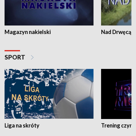
Magazyn nakielski
Nad Drwęcą
SPORT
Liga na skróty
Trening czyni 