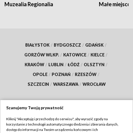
Muzealia Regionalia
Małe miejscow
BIAŁYSTOK
/
BYDGOSZCZ
/
GDAŃSK
/
GORZÓW WLKP.
/
KATOWICE
/
KIELCE
/
KRAKÓW
/
LUBLIN
/
ŁÓDŹ
/
OLSZTYN
/
OPOLE
/
POZNAŃ
/
RZESZÓW
/
SZCZECIN
/
WARSZAWA
/
WROCŁAW
Szanujemy Twoją prywatność
Dołącz do nas:
Kliknij "Akceptuję i przechodzę do serwisu", aby wyrazić zgody na
korzystanie z technologii automatycznego śledzenia i zbierania danych,
TVP
dostęp do informacji na Twoim urządzeniu końcowym i ich