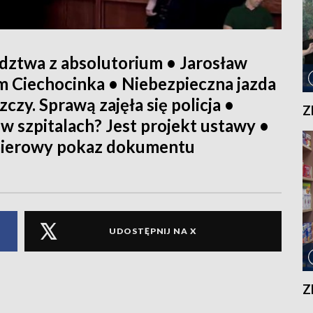
twa z absolutorium • Jarosław
m Ciechocinka • Niebezpieczna jazda
zy. Sprawą zajęła się policja •
Z
 szpitalach? Jest projekt ustawy •
mierowy pokaz dokumentu
UDOSTĘPNIJ NA X
Z