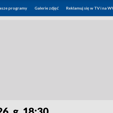
asze programy
Galerie zdjęć
Reklamuj się w TV i na
6, g. 18:30