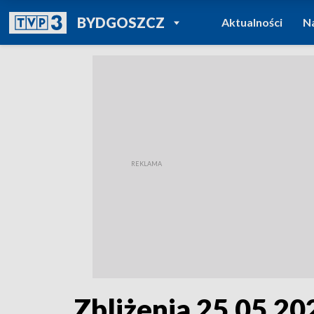
POWRÓT DO
BYDGOSZCZ
Aktualności
N
TVP REGIONY
Zbliżenia 25.05.202