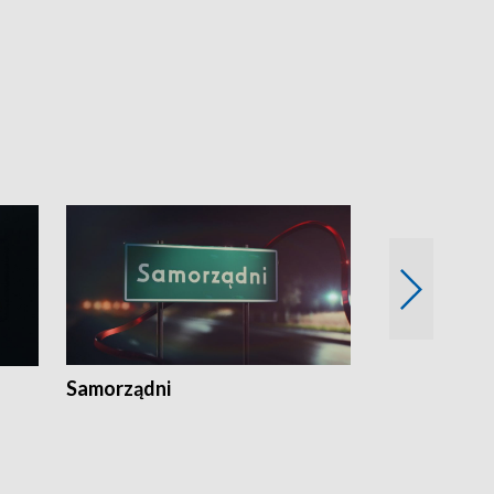
Samorządni
Wspólna sp