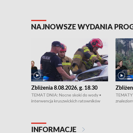
NAJNOWSZE WYDANIA PR
Zbliżenia 8.08.2026, g. 18.30
Zbliżen
TEMAT DNIA: Nocne skoki do wody •
TEMATY 
interwencja kruszwickich ratowników
znalezion
WOPR mogła zapobiec tragedii • Koniec
zaginione
prac na Rondzie Fordońskim • Na Wyspie
finał pra
Młyńskiej świętowano urodziny Mariana
Kujawskim
Rejewskiego • Kujawski Festiwal Pieśni
w Chełmni
INFORMACJE
Ludowej w Inowrocławiu • Rekord w
miastach 