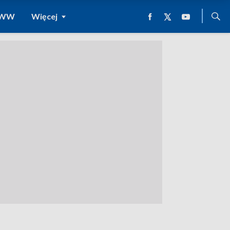
 WWW
Więcej