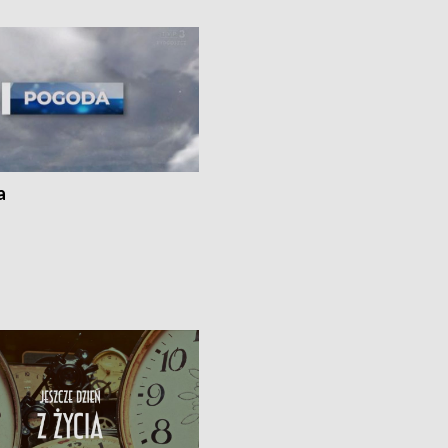
 spaleniu apteki w Bydgoszczy •
Kapuściskach
ąg sąsiedzkiego sporu o
nie prania
a