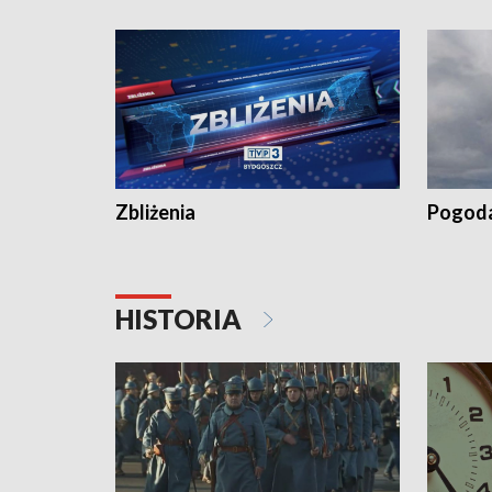
kiszeniu ogórków w gminie Łasin
recept po
Dalszy ci
wywiesza
Zbliżenia
Pogod
HISTORIA