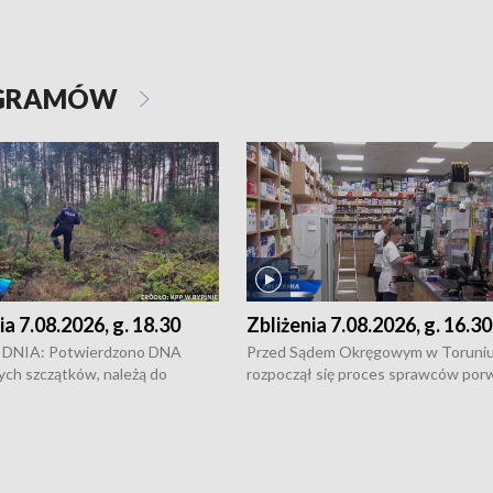
OGRAMÓW
ia 7.08.2026, g. 18.30
Zbliżenia 7.08.2026, g. 16.30
DNIA: Potwierdzono DNA
Przed Sądem Okręgowym w Toruni
ych szczątków, należą do
rozpoczął się proces sprawców por
j Jowity Zielińskiej • Tragiczny
pobicie i tortur pod Grudziądzem • 
c serwisowych w studni w Solcu
zł - tyle mogą wynosić straty po poż
 • Festiwal dziewięciu wzgórz
przy ul. Kossaka w Bydgoszczy •
e i Festiwal Wisły w kilku
Niebezpiecznie na drogach regionu 
regionu • Problem z realizacją
Dalszy ciąg sporu o pranie na bydgo