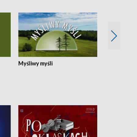
Myśliwy myśli
Spotkania z 