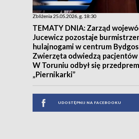
Zbliżenia 25.05.2026, g. 18:30
TEMATY DNIA: Zarząd wojewódz
Jucewicz pozostaje burmistrze
hulajnogami w centrum Bydgoszc
Zwierzęta odwiedzą pacjentów w
W Toruniu odbył się przedpre
„Piernikarki”
UDOSTĘPNIJ NA FACEBOOKU