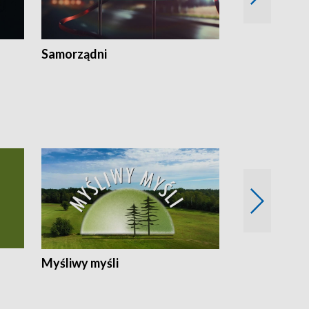
Samorządni
Wspólna sp
Myśliwy myśli
Spotkania z 