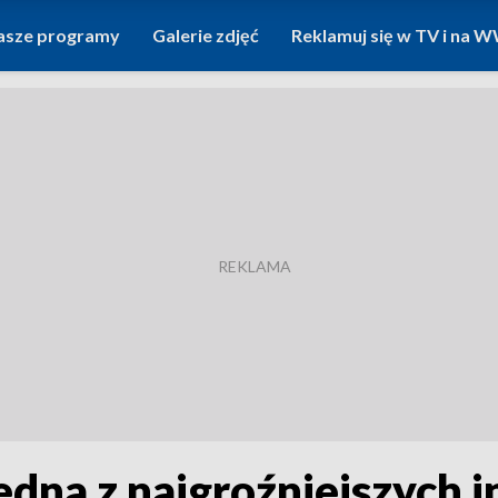
asze programy
Galerie zdjęć
Reklamuj się w TV i na
edna z najgroźniejszych i