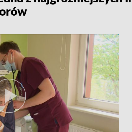
iorów