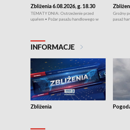
Zbliżenia 6.08.2026, g. 18.30
Zbliżen
TEMATY DNIA: Ostrzeżenie przed
Groźny po
upałem • Pożar pasażu handlowego w
pasaż ha
Bydgoszczy • Policja rozbiła lokalną siatkę
upałów i 
dealerską – grozi im do 12 lat więzienia •
kukurydzy
Akcja porodowa na trasie Rypin-Toruń –
wysokie p
pomógł policyjny patrol • Wyjątkowy
Rypin-Tor
INFORMACJE
projekt UMK w Toruniu
Zaprasza
„Studio L
Zbliżenia
Pogod