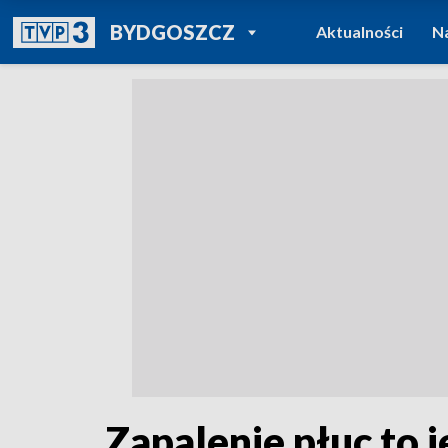
POWRÓT DO
BYDGOSZCZ
Aktualności
N
TVP REGIONY
Zapalenie płuc to j