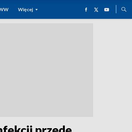
 WWW
Więcej
nfekcji przede