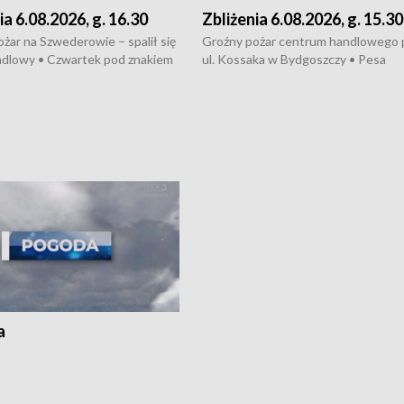
ia 6.08.2026, g. 16.30
Zbliżenia 6.08.2026, g. 15.30
żar na Szwederowie – spalił się
Groźny pożar centrum handlowego 
ndlowy • Czwartek pod znakiem
ul. Kossaka w Bydgoszczy • Pesa
burz • Dobre prognozy dla
wyprodukuje nowoczesne,
 – rolnicy mogą liczyć na
energooszczędne pociągi dla Polregi
lony • Akcja porodowa na trasie
Zmiany w przepisach o pomocy
uń – pomógł policyjny patrol •
społecznej • Przed nami 10. jubileu
my na kolejną odsłonę programu
Festiwal Wisły
ato”
a