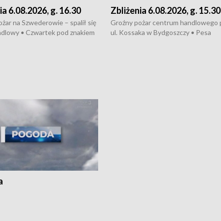
ia 6.08.2026, g. 16.30
Zbliżenia 6.08.2026, g. 15.30
żar na Szwederowie – spalił się
Groźny pożar centrum handlowego 
ndlowy • Czwartek pod znakiem
ul. Kossaka w Bydgoszczy • Pesa
burz • Dobre prognozy dla
wyprodukuje nowoczesne,
 – rolnicy mogą liczyć na
energooszczędne pociągi dla Polregi
lony • Akcja porodowa na trasie
Zmiany w przepisach o pomocy
uń – pomógł policyjny patrol •
społecznej • Przed nami 10. jubileu
my na kolejną odsłonę programu
Festiwal Wisły
ato”
a