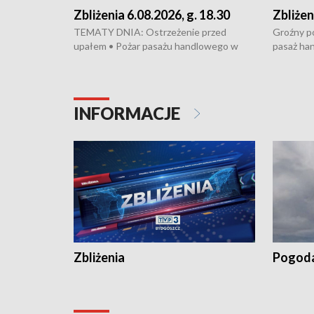
Zbliżenia 6.08.2026, g. 18.30
Zbliżen
TEMATY DNIA: Ostrzeżenie przed
Groźny po
upałem • Pożar pasażu handlowego w
pasaż ha
Bydgoszczy • Policja rozbiła lokalną siatkę
upałów i 
dealerską – grozi im do 12 lat więzienia •
kukurydzy
Akcja porodowa na trasie Rypin-Toruń –
wysokie p
pomógł policyjny patrol • Wyjątkowy
Rypin-Tor
INFORMACJE
projekt UMK w Toruniu
Zaprasza
„Studio L
Zbliżenia
Pogod