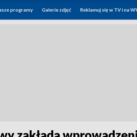
asze programy
Galerie zdjęć
Reklamuj się w TV i na
wy zakłada wprowadzeni