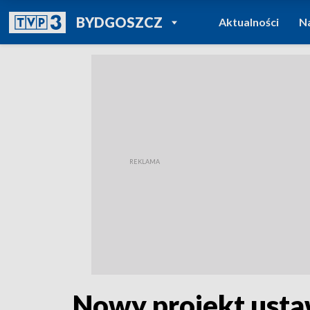
POWRÓT DO
BYDGOSZCZ
Aktualności
N
TVP REGIONY
Nowy projekt usta