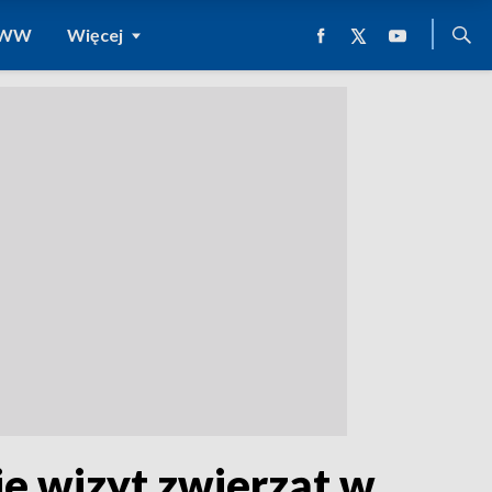
 WWW
Więcej
e wizyt zwierząt w