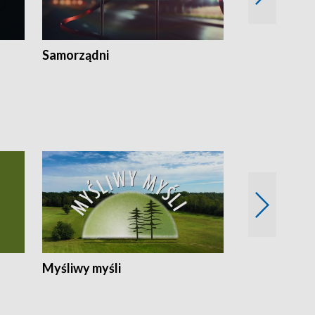
Samorządni
Wspólna sp
Myśliwy myśli
Spotkania z 