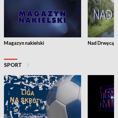
Magazyn nakielski
Nad Drwęcą
SPORT