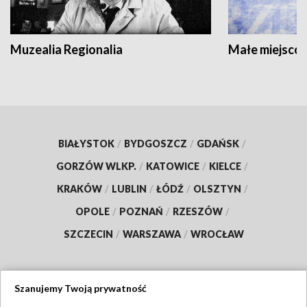
Muzealia Regionalia
Małe miejscow
BIAŁYSTOK
/
BYDGOSZCZ
/
GDAŃSK
/
GORZÓW WLKP.
/
KATOWICE
/
KIELCE
/
KRAKÓW
/
LUBLIN
/
ŁÓDŹ
/
OLSZTYN
/
OPOLE
/
POZNAŃ
/
RZESZÓW
/
SZCZECIN
/
WARSZAWA
/
WROCŁAW
Szanujemy Twoją prywatność
Dołącz do nas: