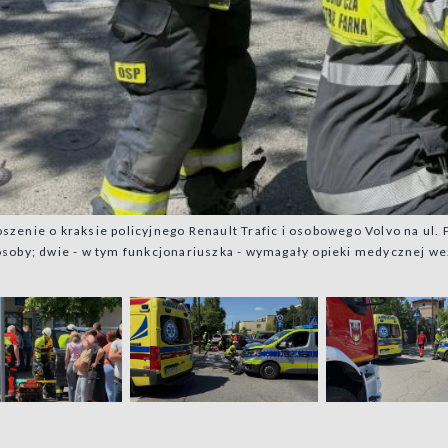
zenie o kraksie policyjnego Renault Trafic i osobowego Volvo na ul. 
osoby; dwie - w tym funkcjonariuszka - wymagały opieki medycznej we