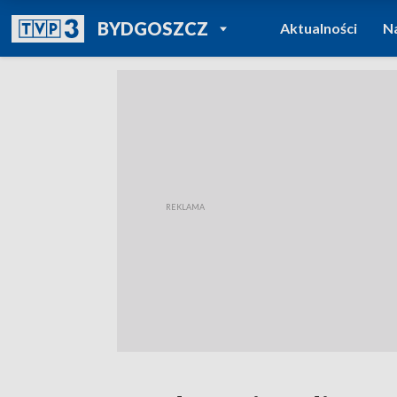
POWRÓT DO
BYDGOSZCZ
Aktualności
N
TVP REGIONY