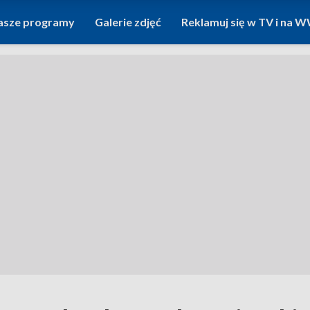
asze programy
Galerie zdjęć
Reklamuj się w TV i na