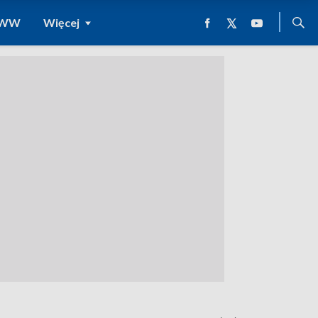
 WWW
Więcej