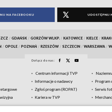
NIJ NA FACEBOOKU
UDOSTĘPNIJ 
SZCZ
/
GDAŃSK
/
GORZÓW WLKP.
/
KATOWICE
/
KIELCE
/
KRA
N
/
OPOLE
/
POZNAŃ
/
RZESZÓW
/
SZCZECIN
/
WARSZAWA
/
W
Dołącz do nas:
Centrum informacji TVP
Naziemna
Informacje o nadawcy
Program d
zetargowe
Zgłoś program (ROPAT)
Serwis fo
wizyjna
Kariera w TVP
Merchandi