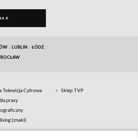
NA X
KÓW
/
LUBLIN
/
ŁÓDŹ
/
ROCŁAW
 Telewizja Cyfrowa
Sklep TVP
la prasy
tograficzny
sing (znaki)