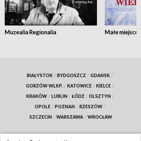
Muzealia Regionalia
Małe miejscow
BIAŁYSTOK
/
BYDGOSZCZ
/
GDAŃSK
/
GORZÓW WLKP.
/
KATOWICE
/
KIELCE
/
KRAKÓW
/
LUBLIN
/
ŁÓDŹ
/
OLSZTYN
/
OPOLE
/
POZNAŃ
/
RZESZÓW
/
SZCZECIN
/
WARSZAWA
/
WROCŁAW