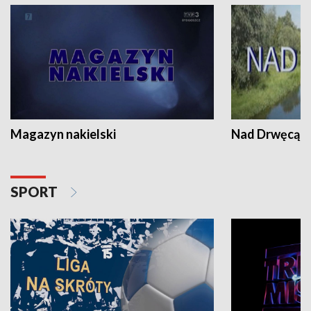
Magazyn nakielski
Nad Drwęcą
SPORT