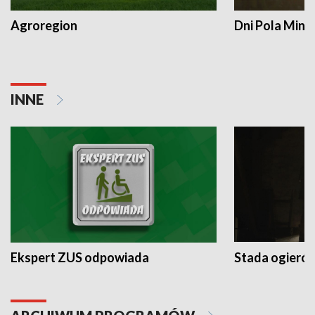
Agroregion
Dni Pola Min
INNE
Ekspert ZUS odpowiada
Stada ogieró