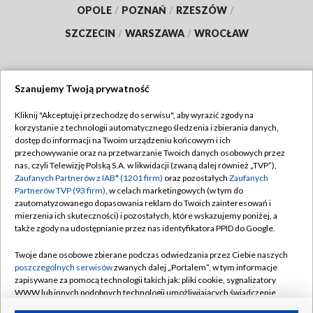
OPOLE
/
POZNAŃ
/
RZESZÓW
/
SZCZECIN
/
WARSZAWA
/
WROCŁAW
Szanujemy Twoją prywatność
Dołącz do nas:
Kliknij "Akceptuję i przechodzę do serwisu", aby wyrazić zgody na
korzystanie z technologii automatycznego śledzenia i zbierania danych,
TVP
dostęp do informacji na Twoim urządzeniu końcowym i ich
Abonament TVP
przechowywanie oraz na przetwarzanie Twoich danych osobowych przez
Regulamin TVP
nas, czyli Telewizję Polską S.A. w likwidacji (zwaną dalej również „TVP”),
Emisja w TVP
Polityka prywatności
Zaufanych Partnerów z IAB* (1201 firm)
oraz pozostałych
Zaufanych
Partnerów TVP (93 firm)
, w celach marketingowych (w tym do
Centrum informacji TVP
Moje zgody
zautomatyzowanego dopasowania reklam do Twoich zainteresowań i
mierzenia ich skuteczności) i pozostałych, które wskazujemy poniżej, a
Naziemna Telewizja Cyfrowa
Pomoc
także zgody na udostępnianie przez nas identyfikatora PPID do Google.
Sklep TVP
Biuro reklamy
Twoje dane osobowe zbierane podczas odwiedzania przez Ciebie naszych
Rada Programowa
Kontakt
poszczególnych serwisów
zwanych dalej „Portalem”, w tym informacje
zapisywane za pomocą technologii takich jak: pliki cookie, sygnalizatory
System NOS
WWW lub innych podobnych technologii umożliwiających świadczenie
dopasowanych i bezpiecznych usług, personalizację treści oraz reklam,
Informacje o nadawcy
Kanały