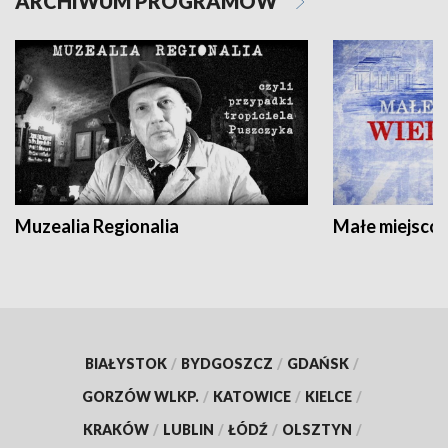
ARCHIWUM PROGRAMÓW
Muzealia Regionalia
Małe miejscow
BIAŁYSTOK
/
BYDGOSZCZ
/
GDAŃSK
/
GORZÓW WLKP.
/
KATOWICE
/
KIELCE
/
KRAKÓW
/
LUBLIN
/
ŁÓDŹ
/
OLSZTYN
/