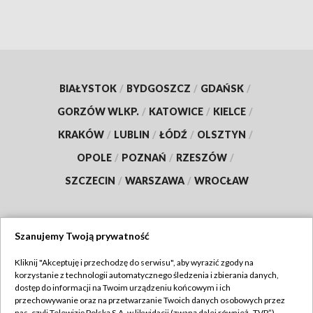
BIAŁYSTOK
/
BYDGOSZCZ
/
GDAŃSK
/
GORZÓW WLKP.
/
KATOWICE
/
KIELCE
/
KRAKÓW
/
LUBLIN
/
ŁÓDŹ
/
OLSZTYN
/
OPOLE
/
POZNAŃ
/
RZESZÓW
/
SZCZECIN
/
WARSZAWA
/
WROCŁAW
Szanujemy Twoją prywatność
Dołącz do nas:
Kliknij "Akceptuję i przechodzę do serwisu", aby wyrazić zgody na
korzystanie z technologii automatycznego śledzenia i zbierania danych,
TVP
dostęp do informacji na Twoim urządzeniu końcowym i ich
Abonament TVP
przechowywanie oraz na przetwarzanie Twoich danych osobowych przez
Regulamin TVP
nas, czyli Telewizję Polską S.A. w likwidacji (zwaną dalej również „TVP”),