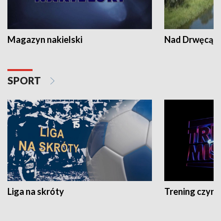
Magazyn nakielski
Nad Drwęcą
SPORT
Liga na skróty
Trening czyni 