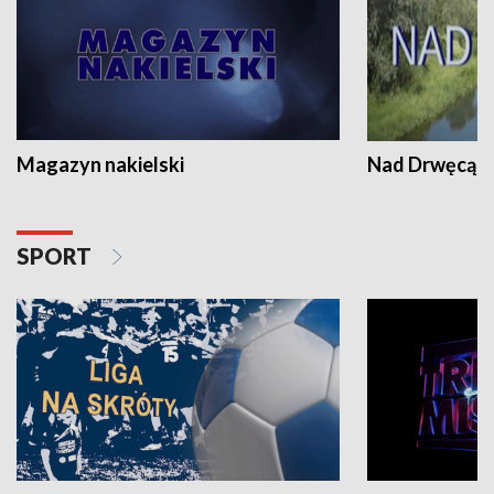
Magazyn nakielski
Nad Drwęcą
SPORT