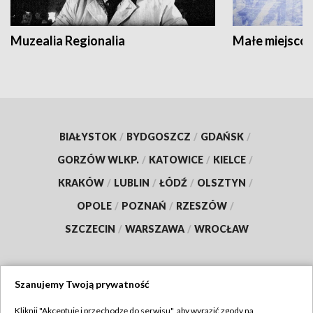
Muzealia Regionalia
Małe miejscow
BIAŁYSTOK
/
BYDGOSZCZ
/
GDAŃSK
/
GORZÓW WLKP.
/
KATOWICE
/
KIELCE
/
KRAKÓW
/
LUBLIN
/
ŁÓDŹ
/
OLSZTYN
/
OPOLE
/
POZNAŃ
/
RZESZÓW
/
SZCZECIN
/
WARSZAWA
/
WROCŁAW
Szanujemy Twoją prywatność
Dołącz do nas:
Kliknij "Akceptuję i przechodzę do serwisu", aby wyrazić zgody na