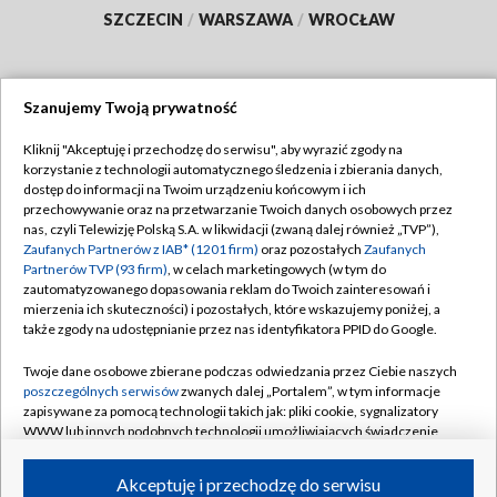
SZCZECIN
/
WARSZAWA
/
WROCŁAW
Szanujemy Twoją prywatność
Dołącz do nas:
Kliknij "Akceptuję i przechodzę do serwisu", aby wyrazić zgody na
korzystanie z technologii automatycznego śledzenia i zbierania danych,
TVP
dostęp do informacji na Twoim urządzeniu końcowym i ich
Abonament TVP
przechowywanie oraz na przetwarzanie Twoich danych osobowych przez
Regulamin TVP
nas, czyli Telewizję Polską S.A. w likwidacji (zwaną dalej również „TVP”),
Emisja w TVP
Polityka prywatności
Zaufanych Partnerów z IAB* (1201 firm)
oraz pozostałych
Zaufanych
Partnerów TVP (93 firm)
, w celach marketingowych (w tym do
Centrum informacji TVP
Moje zgody
zautomatyzowanego dopasowania reklam do Twoich zainteresowań i
mierzenia ich skuteczności) i pozostałych, które wskazujemy poniżej, a
Naziemna Telewizja Cyfrowa
Pomoc
także zgody na udostępnianie przez nas identyfikatora PPID do Google.
Sklep TVP
Biuro reklamy
Twoje dane osobowe zbierane podczas odwiedzania przez Ciebie naszych
Rada Programowa
Kontakt
poszczególnych serwisów
zwanych dalej „Portalem”, w tym informacje
zapisywane za pomocą technologii takich jak: pliki cookie, sygnalizatory
System NOS
WWW lub innych podobnych technologii umożliwiających świadczenie
dopasowanych i bezpiecznych usług, personalizację treści oraz reklam,
Informacje o nadawcy
Kanały
udostępnianie funkcji mediów społecznościowych oraz analizowanie
Akceptuję i przechodzę do serwisu
ruchu w Internecie.
Program dla prasy