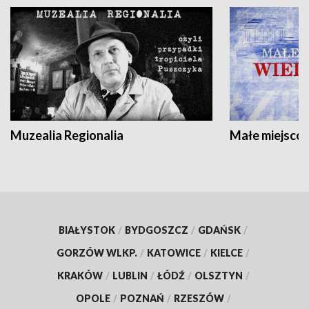
Muzealia Regionalia
Małe miejscow
BIAŁYSTOK
/
BYDGOSZCZ
/
GDAŃSK
/
GORZÓW WLKP.
/
KATOWICE
/
KIELCE
/
KRAKÓW
/
LUBLIN
/
ŁÓDŹ
/
OLSZTYN
/
OPOLE
/
POZNAŃ
/
RZESZÓW
/