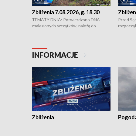
Zbliżenia 7.08.2026, g. 18.30
Zbliżen
TEMATY DNIA: Potwierdzono DNA
Przed Są
znalezionych szczątków, należą do
rozpoczął
zaginionej Jowity Zielińskiej • Tragiczny
pobicie i
finał prac serwisowych w studni w Solcu
zł - tyle
Kujawskim • Festiwal dziewięciu wzgórz
przy ul. 
w Chełmnie i Festiwal Wisły w kilku
Niebezpie
INFORMACJE
miastach regionu • Problem z realizacją
Dalszy ci
recept po spaleniu apteki w Bydgoszczy •
Kapuścis
Dalszy ciąg sąsiedzkiego sporu o
wywieszanie prania
Zbliżenia
Pogod