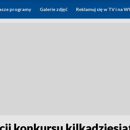
asze programy
Galerie zdjęć
Reklamuj się w TV i na
ji konkursu kilkadziesią