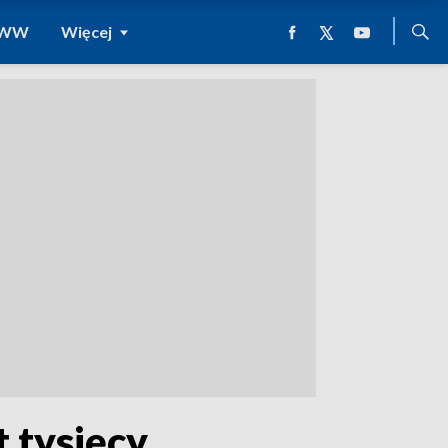
 WWW
Więcej
t tysięcy