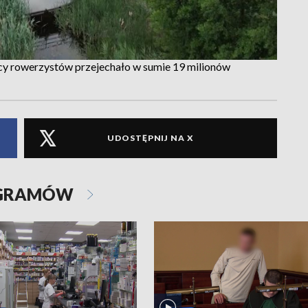
ęcy rowerzystów przejechało w sumie 19 milionów
UDOSTĘPNIJ NA X
OGRAMÓW