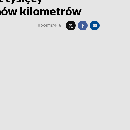
onów kilometrów
UDOSTĘPNIJ: