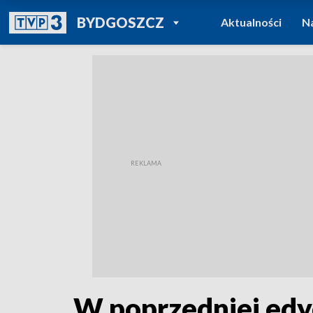
POWRÓT DO
BYDGOSZCZ
Aktualności
N
TVP REGIONY
W poprzedniej edyc