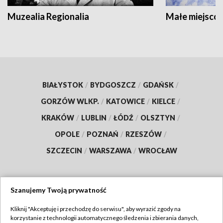
Muzealia Regionalia
Małe miejscow
BIAŁYSTOK
/
BYDGOSZCZ
/
GDAŃSK
/
GORZÓW WLKP.
/
KATOWICE
/
KIELCE
/
KRAKÓW
/
LUBLIN
/
ŁÓDŹ
/
OLSZTYN
/
OPOLE
/
POZNAŃ
/
RZESZÓW
/
SZCZECIN
/
WARSZAWA
/
WROCŁAW
Szanujemy Twoją prywatność
Dołącz do nas:
Kliknij "Akceptuję i przechodzę do serwisu", aby wyrazić zgody na
korzystanie z technologii automatycznego śledzenia i zbierania danych,
TVP