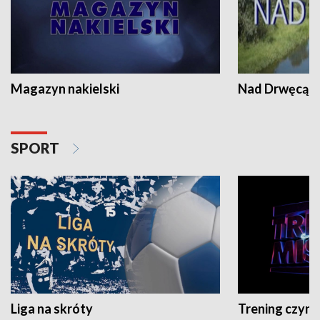
Magazyn nakielski
Nad Drwęcą
SPORT
Liga na skróty
Trening czyni 