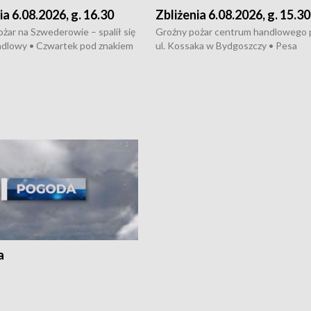
ia 6.08.2026, g. 16.30
Zbliżenia 6.08.2026, g. 15.30
żar na Szwederowie – spalił się
Groźny pożar centrum handlowego 
ndlowy • Czwartek pod znakiem
ul. Kossaka w Bydgoszczy • Pesa
burz • Dobre prognozy dla
wyprodukuje nowoczesne,
 – rolnicy mogą liczyć na
energooszczędne pociągi dla Polregi
lony • Akcja porodowa na trasie
Zmiany w przepisach o pomocy
uń – pomógł policyjny patrol •
społecznej • Przed nami 10. jubileu
my na kolejną odsłonę programu
Festiwal Wisły
ato”
a