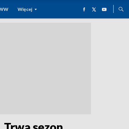
 WWW
Więcej
. Trwa sezon