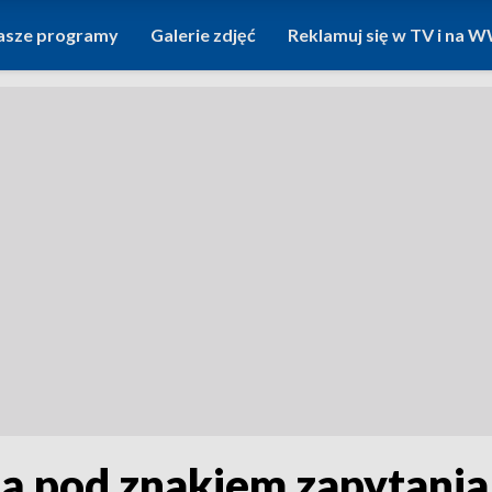
asze programy
Galerie zdjęć
Reklamuj się w TV i na
dą pod znakiem zapytania