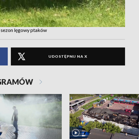
a sezon lęgowy ptaków
UDOSTĘPNIJ NA X
OGRAMÓW