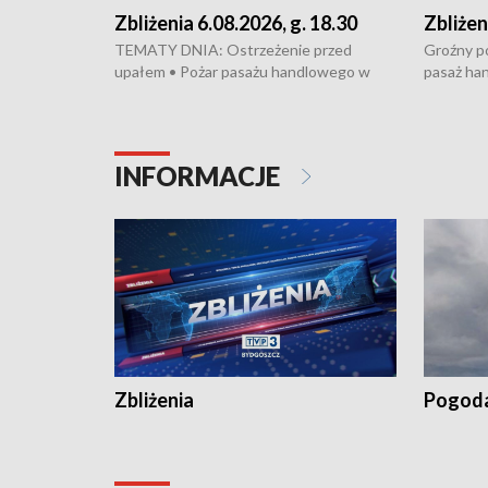
Zbliżenia 6.08.2026, g. 18.30
Zbliżen
TEMATY DNIA: Ostrzeżenie przed
Groźny po
upałem • Pożar pasażu handlowego w
pasaż ha
Bydgoszczy • Policja rozbiła lokalną siatkę
upałów i 
dealerską – grozi im do 12 lat więzienia •
kukurydzy
Akcja porodowa na trasie Rypin-Toruń –
wysokie p
pomógł policyjny patrol • Wyjątkowy
Rypin-Tor
INFORMACJE
projekt UMK w Toruniu
Zaprasza
„Studio L
Zbliżenia
Pogod