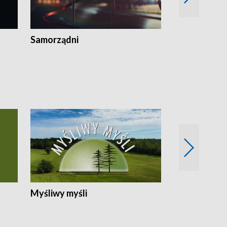
Samorządni
Wspólna sp
Myśliwy myśli
Spotkania z 