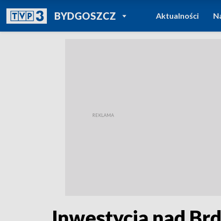
POWRÓT DO
BYDGOSZCZ
Aktualności
N
TVP REGIONY
Inwestycja nad Br