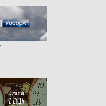
ato”
a