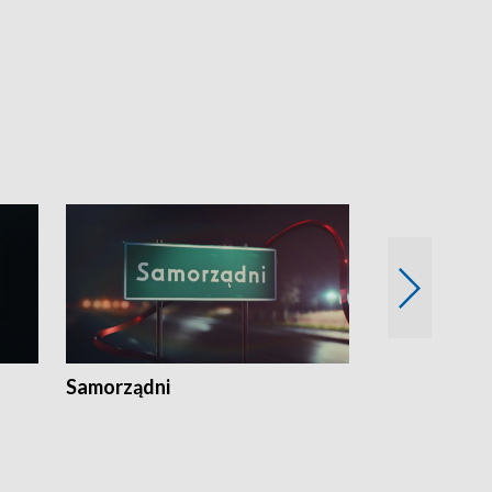
Samorządni
Wspólna sp