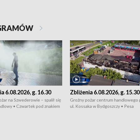
OGRAMÓW
ia 6.08.2026, g. 16.30
Zbliżenia 6.08.2026, g. 15.30
żar na Szwederowie – spalił się
Groźny pożar centrum handlowego 
ndlowy • Czwartek pod znakiem
ul. Kossaka w Bydgoszczy • Pesa
burz • Dobre prognozy dla
wyprodukuje nowoczesne,
 – rolnicy mogą liczyć na
energooszczędne pociągi dla Polregi
lony • Akcja porodowa na trasie
Zmiany w przepisach o pomocy
uń – pomógł policyjny patrol •
społecznej • Przed nami 10. jubileu
my na kolejną odsłonę programu
Festiwal Wisły