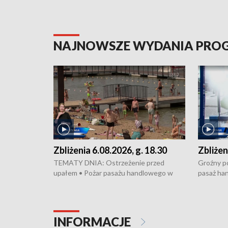
NAJNOWSZE WYDANIA PR
Zbliżenia 6.08.2026, g. 18.30
Zbliżen
TEMATY DNIA: Ostrzeżenie przed
Groźny po
upałem • Pożar pasażu handlowego w
pasaż ha
Bydgoszczy • Policja rozbiła lokalną siatkę
upałów i 
dealerską – grozi im do 12 lat więzienia •
kukurydzy
Akcja porodowa na trasie Rypin-Toruń –
wysokie p
pomógł policyjny patrol • Wyjątkowy
Rypin-Tor
INFORMACJE
projekt UMK w Toruniu
Zaprasza