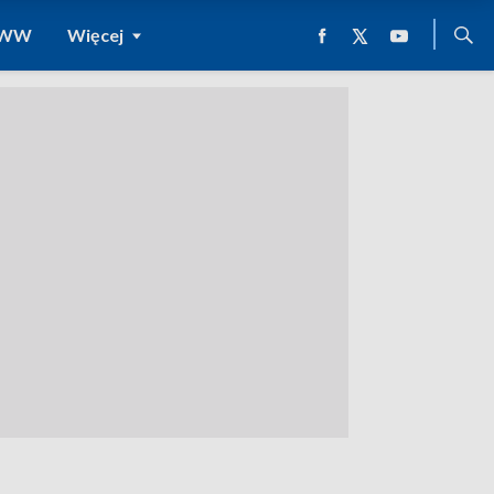
 WWW
Więcej