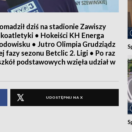
omadził dziś na stadionie Zawiszy
kkoatletyki • Hokeiści KH Energa
lodowisku • Jutro Olimpia Grudziądz
S
 fazy sezonu Betclic 2. Ligi • Po raz
 szkół podstawowych wzięła udział w
UDOSTĘPNIJ NA X
S