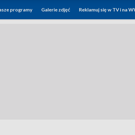
asze programy
Galerie zdjęć
Reklamuj się w TV i na