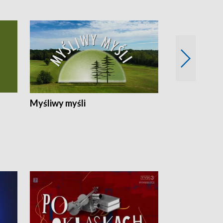
Myśliwy myśli
Spotkania z 