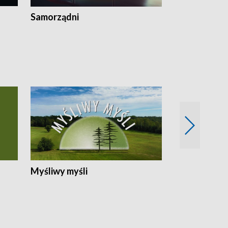
Samorządni
Wspólna sp
Myśliwy myśli
Spotkania z 