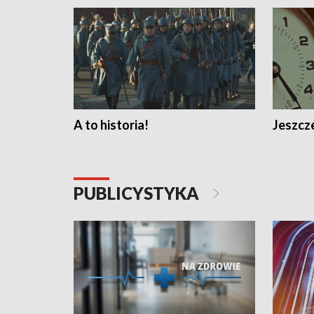
A to historia!
Jeszcze
PUBLICYSTYKA