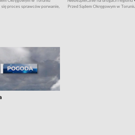
dem Okręgowym w Toruniu
Niebezpiecznie na drogach regionu 
 się proces sprawców porwanie,
Przed Sądem Okręgowym w Toruni
 tortur pod Grudziądzem • 3 mln
rozpoczął się proces sprawców por
 mogą wynosić straty po pożarze
pobicie i tortur pod Grudziądzem • 
Kossaka w Bydgoszczy •
o oszczędzanie wody • Ważne dla
cznie na drogach regionu •
rolników badania w Stacji Doświadcz
ąg sporu o pranie na bydgoskich
Oceny Odmian w Chrząstowie
kach
a