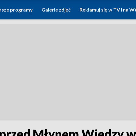
asze programy
Galerie zdjęć
Reklamuj się w TV i na
 przed Młynem Wiedzy w