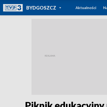
POWRÓT DO
BYDGOSZCZ
Aktualności
N
TVP REGIONY
Piknik edukacyjny