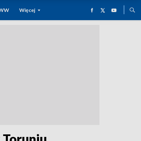
 WWW
Więcej
 Toruniu