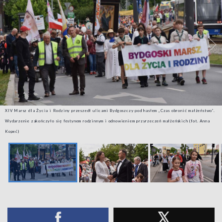
XIV Marsz dla Życia i Rodziny przeszedł ulicami Bydgoszczy pod hasłem „Czas obronić małżeństwo”.
Wydarzenie zakończyło się festynem rodzinnym i odnowieniem przyrzeczeń małżeńskich (fot. Anna
Kopeć)