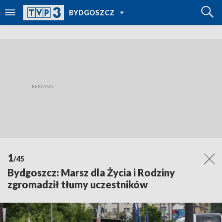
POWRÓT DO
BYDGOSZCZ
TVP REGIONY
1
/45
Bydgoszcz: Marsz dla Życia i Rodziny
zgromadził tłumy uczestników