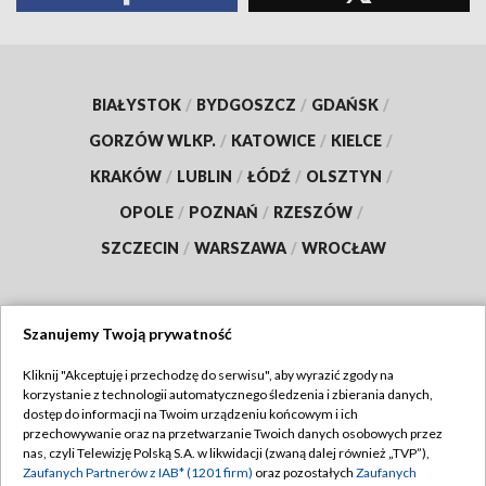
BIAŁYSTOK
/
BYDGOSZCZ
/
GDAŃSK
/
GORZÓW WLKP.
/
KATOWICE
/
KIELCE
/
KRAKÓW
/
LUBLIN
/
ŁÓDŹ
/
OLSZTYN
/
OPOLE
/
POZNAŃ
/
RZESZÓW
/
SZCZECIN
/
WARSZAWA
/
WROCŁAW
Szanujemy Twoją prywatność
Dołącz do nas:
Kliknij "Akceptuję i przechodzę do serwisu", aby wyrazić zgody na
korzystanie z technologii automatycznego śledzenia i zbierania danych,
TVP
dostęp do informacji na Twoim urządzeniu końcowym i ich
Abonament TVP
przechowywanie oraz na przetwarzanie Twoich danych osobowych przez
Regulamin TVP
nas, czyli Telewizję Polską S.A. w likwidacji (zwaną dalej również „TVP”),
Emisja w TVP
Polityka prywatności
Zaufanych Partnerów z IAB* (1201 firm)
oraz pozostałych
Zaufanych