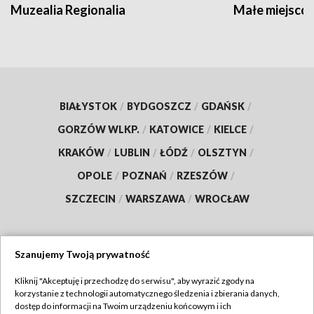
Muzealia Regionalia
Małe miejscow
BIAŁYSTOK
/
BYDGOSZCZ
/
GDAŃSK
/
GORZÓW WLKP.
/
KATOWICE
/
KIELCE
/
KRAKÓW
/
LUBLIN
/
ŁÓDŹ
/
OLSZTYN
/
OPOLE
/
POZNAŃ
/
RZESZÓW
/
SZCZECIN
/
WARSZAWA
/
WROCŁAW
Szanujemy Twoją prywatność
Dołącz do nas:
Kliknij "Akceptuję i przechodzę do serwisu", aby wyrazić zgody na
korzystanie z technologii automatycznego śledzenia i zbierania danych,
TVP
dostęp do informacji na Twoim urządzeniu końcowym i ich