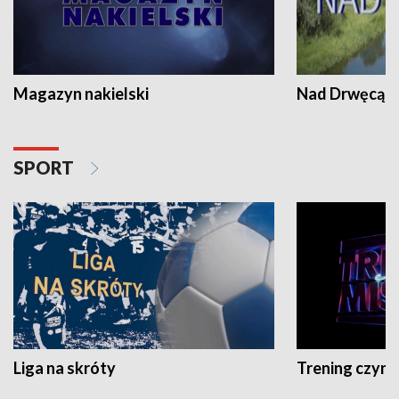
Magazyn nakielski
Nad Drwęcą
SPORT
Liga na skróty
Trening czyni 