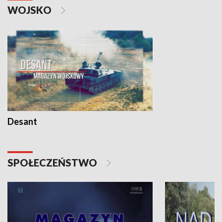
WOJSKO
Desant
SPOŁECZEŃSTWO