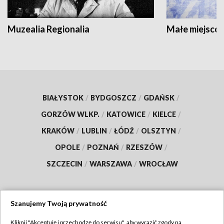
Muzealia Regionalia
Małe miejscow
BIAŁYSTOK
/
BYDGOSZCZ
/
GDAŃSK
/
GORZÓW WLKP.
/
KATOWICE
/
KIELCE
/
KRAKÓW
/
LUBLIN
/
ŁÓDŹ
/
OLSZTYN
/
OPOLE
/
POZNAŃ
/
RZESZÓW
/
SZCZECIN
/
WARSZAWA
/
WROCŁAW
Szanujemy Twoją prywatność
Dołącz do nas:
Kliknij "Akceptuję i przechodzę do serwisu", aby wyrazić zgody na