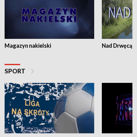
Magazyn nakielski
Nad Drwęcą
SPORT