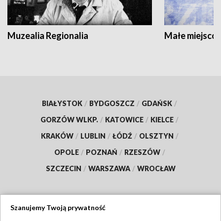
Muzealia Regionalia
Małe miejscow
BIAŁYSTOK
/
BYDGOSZCZ
/
GDAŃSK
/
GORZÓW WLKP.
/
KATOWICE
/
KIELCE
/
KRAKÓW
/
LUBLIN
/
ŁÓDŹ
/
OLSZTYN
/
OPOLE
/
POZNAŃ
/
RZESZÓW
/
SZCZECIN
/
WARSZAWA
/
WROCŁAW
Szanujemy Twoją prywatność
Dołącz do nas: