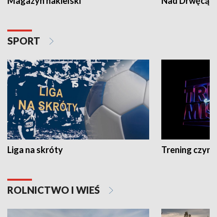
Magazyn nakielski
Nad Drwęcą
SPORT
Liga na skróty
Trening czyni 
ROLNICTWO I WIEŚ