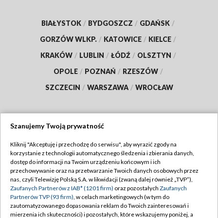
BIAŁYSTOK
/
BYDGOSZCZ
/
GDAŃSK
/
GORZÓW WLKP.
/
KATOWICE
/
KIELCE
/
KRAKÓW
/
LUBLIN
/
ŁÓDŹ
/
OLSZTYN
/
OPOLE
/
POZNAŃ
/
RZESZÓW
/
SZCZECIN
/
WARSZAWA
/
WROCŁAW
Szanujemy Twoją prywatność
Dołącz do nas:
Kliknij "Akceptuję i przechodzę do serwisu", aby wyrazić zgody na
korzystanie z technologii automatycznego śledzenia i zbierania danych,
TVP
dostęp do informacji na Twoim urządzeniu końcowym i ich
Abonament TVP
przechowywanie oraz na przetwarzanie Twoich danych osobowych przez
Regulamin TVP
nas, czyli Telewizję Polską S.A. w likwidacji (zwaną dalej również „TVP”),
Emisja w TVP
Polityka prywatności
Zaufanych Partnerów z IAB* (1201 firm)
oraz pozostałych
Zaufanych
Partnerów TVP (93 firm)
, w celach marketingowych (w tym do
Centrum informacji TVP
Moje zgody
zautomatyzowanego dopasowania reklam do Twoich zainteresowań i
mierzenia ich skuteczności) i pozostałych, które wskazujemy poniżej, a
Naziemna Telewizja Cyfrowa