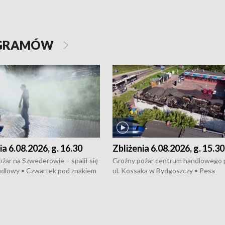
OGRAMÓW
ia 6.08.2026, g. 16.30
Zbliżenia 6.08.2026, g. 15.30
żar na Szwederowie – spalił się
Groźny pożar centrum handlowego 
ndlowy • Czwartek pod znakiem
ul. Kossaka w Bydgoszczy • Pesa
burz • Dobre prognozy dla
wyprodukuje nowoczesne,
 – rolnicy mogą liczyć na
energooszczędne pociągi dla Polregi
lony • Akcja porodowa na trasie
Zmiany w przepisach o pomocy
uń – pomógł policyjny patrol •
społecznej • Przed nami 10. jubileu
my na kolejną odsłonę programu
Festiwal Wisły