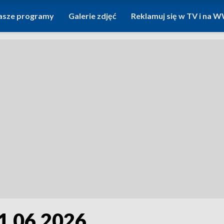
asze programy
Galerie zdjęć
Reklamuj się w TV i na
 1.06.2026