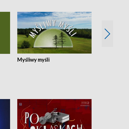
Myśliwy myśli
Spotkania z 