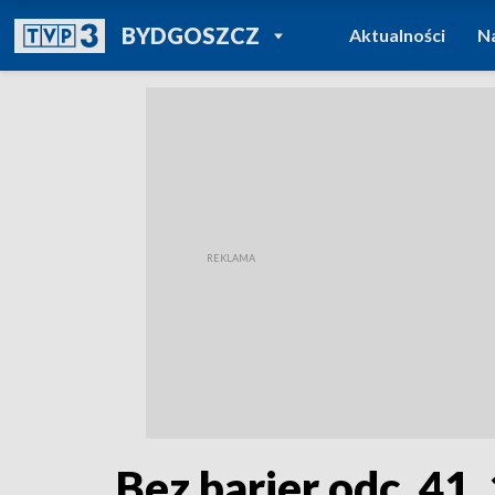
POWRÓT DO
BYDGOSZCZ
Aktualności
N
TVP REGIONY
Bez barier odc. 41,