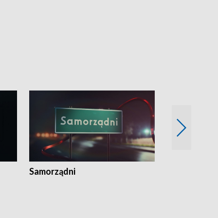
Samorządni
Wspólna sp