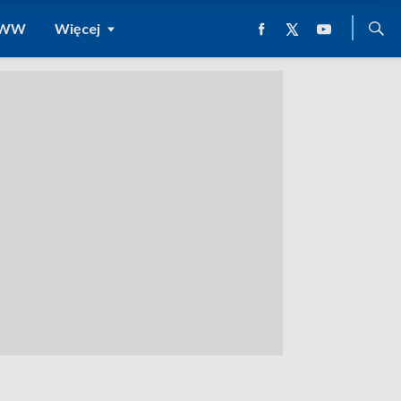
 WWW
Więcej