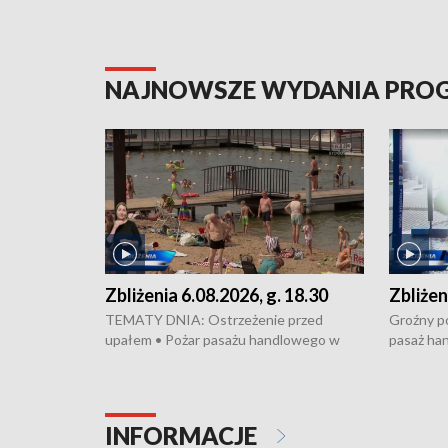
NAJNOWSZE WYDANIA PR
Zbliżenia 6.08.2026, g. 18.30
Zbliżen
TEMATY DNIA: Ostrzeżenie przed
Groźny po
upałem • Pożar pasażu handlowego w
pasaż ha
Bydgoszczy • Policja rozbiła lokalną siatkę
upałów i 
dealerską – grozi im do 12 lat więzienia •
kukurydzy
Akcja porodowa na trasie Rypin-Toruń –
wysokie p
pomógł policyjny patrol • Wyjątkowy
Rypin-Tor
INFORMACJE
projekt UMK w Toruniu
Zaprasza