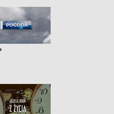
ato”
a