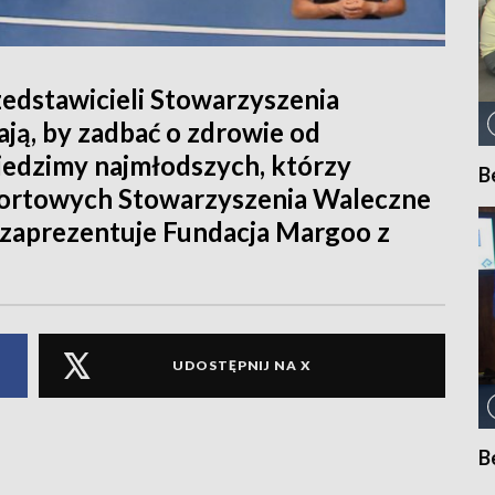
edstawicieli Stowarzyszenia
ją, by zadbać o zdrowie od
iedzimy najmłodszych, którzy
B
portowych Stowarzyszenia Waleczne
ą zaprezentuje Fundacja Margoo z
UDOSTĘPNIJ NA X
B