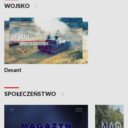
WOJSKO
Desant
SPOŁECZEŃSTWO