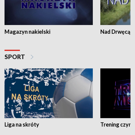
Magazyn nakielski
Nad Drwęcą
SPORT
Liga na skróty
Trening czyni 