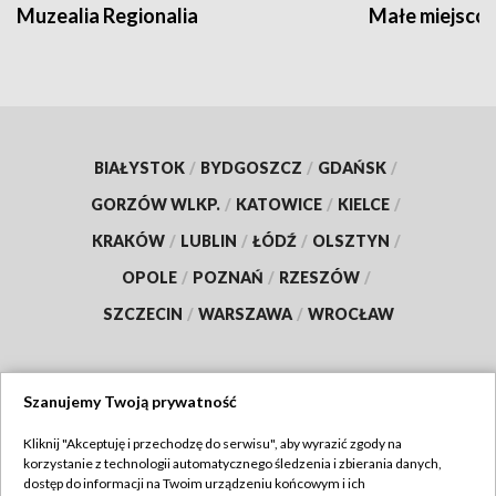
Muzealia Regionalia
Małe miejscow
BIAŁYSTOK
/
BYDGOSZCZ
/
GDAŃSK
/
GORZÓW WLKP.
/
KATOWICE
/
KIELCE
/
KRAKÓW
/
LUBLIN
/
ŁÓDŹ
/
OLSZTYN
/
OPOLE
/
POZNAŃ
/
RZESZÓW
/
SZCZECIN
/
WARSZAWA
/
WROCŁAW
Szanujemy Twoją prywatność
Dołącz do nas:
Kliknij "Akceptuję i przechodzę do serwisu", aby wyrazić zgody na
korzystanie z technologii automatycznego śledzenia i zbierania danych,
TVP
dostęp do informacji na Twoim urządzeniu końcowym i ich