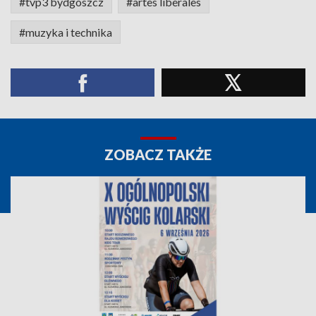
#tvp3 bydgoszcz
#artes liberales
#muzyka i technika
ZOBACZ TAKŻE