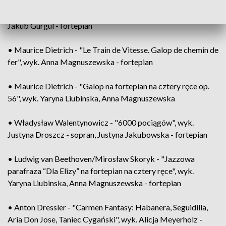
• Xawery Syrewicz - "Kolej żelazna: Galop-Polka", wyk.
Jakub Gurgul - fortepian
• Maurice Dietrich - "Le Train de Vitesse. Galop de chemin de
fer", wyk. Anna Magnuszewska - fortepian
• Maurice Dietrich - "Galop na fortepian na cztery ręce op.
56", wyk. Yaryna Liubinska, Anna Magnuszewska
• Władysław Walentynowicz - "6000 pociągów", wyk.
Justyna Droszcz - sopran, Justyna Jakubowska - fortepian
• Ludwig van Beethoven/Mirosław Skoryk - "Jazzowa
parafraza “Dla Elizy” na fortepian na cztery ręce", wyk.
Yaryna Liubinska, Anna Magnuszewska - fortepian
• Anton Dressler - "Carmen Fantasy: Habanera, Seguidilla,
Aria Don Jose, Taniec Cygański", wyk. Alicja Meyerholz -