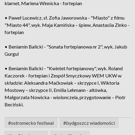
klarnet, Marlena Winnicka - fortepian
• Paweł Lucewicz, sł. Zofia Jaworowska - "Miasto" z filmu
"Miasto 44", wyk. Maja Kamińska – śpiew, Anastasiia Zinko -
fortepian
• Beniamin Balicki - "Sonata fortepianowa nr 2", wyk. Jakub
Gurgul
• Beniamin Balicki - "Kwintet fortepianowy", wyk. Roland
Kaczorek - fortepian i Zespół Smyczkowy WEM UKW w
składzie: Aleksandra Maćkowiak – skrzypce I, Wiktoria
Mostowy – skrzypce II, Emilia Lehmann - altówka,
Małgorzata Nowicka - wiolonczela, przygotowanie – Piotr
Beciński.
#ostromecko festiwal
#bydgoszcz wiadomości