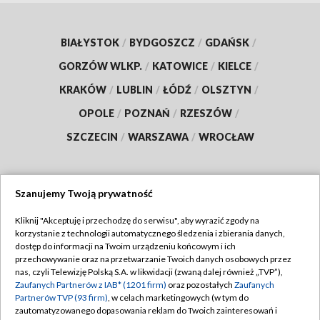
BIAŁYSTOK
/
BYDGOSZCZ
/
GDAŃSK
/
GORZÓW WLKP.
/
KATOWICE
/
KIELCE
/
KRAKÓW
/
LUBLIN
/
ŁÓDŹ
/
OLSZTYN
/
OPOLE
/
POZNAŃ
/
RZESZÓW
/
SZCZECIN
/
WARSZAWA
/
WROCŁAW
Szanujemy Twoją prywatność
Dołącz do nas:
Kliknij "Akceptuję i przechodzę do serwisu", aby wyrazić zgody na
korzystanie z technologii automatycznego śledzenia i zbierania danych,
TVP
dostęp do informacji na Twoim urządzeniu końcowym i ich
Abonament TVP
przechowywanie oraz na przetwarzanie Twoich danych osobowych przez
Regulamin TVP
nas, czyli Telewizję Polską S.A. w likwidacji (zwaną dalej również „TVP”),
Emisja w TVP
Polityka prywatności
Zaufanych Partnerów z IAB* (1201 firm)
oraz pozostałych
Zaufanych
Partnerów TVP (93 firm)
, w celach marketingowych (w tym do
Centrum informacji TVP
Moje zgody
zautomatyzowanego dopasowania reklam do Twoich zainteresowań i