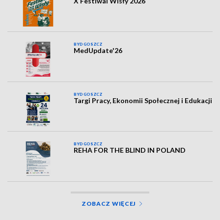
X Festiwal Wisły 2026
BYDGOSZCZ
MedUpdate'26
BYDGOSZCZ
Targi Pracy, Ekonomii Społecznej i Edukacji
BYDGOSZCZ
REHA FOR THE BLIND IN POLAND
ZOBACZ WIĘCEJ