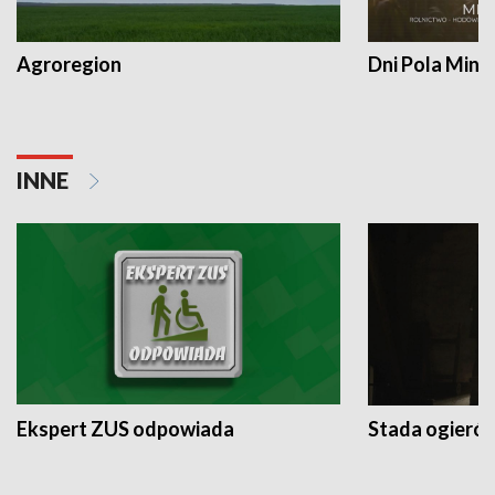
Agroregion
Dni Pola Min
INNE
Ekspert ZUS odpowiada
Stada ogieró