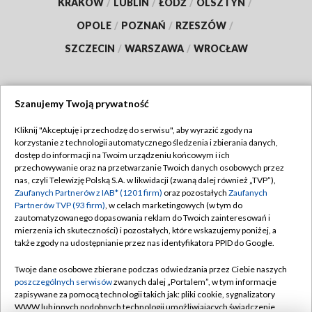
KRAKÓW
/
LUBLIN
/
ŁÓDŹ
/
OLSZTYN
/
OPOLE
/
POZNAŃ
/
RZESZÓW
/
SZCZECIN
/
WARSZAWA
/
WROCŁAW
Szanujemy Twoją prywatność
Dołącz do nas:
Kliknij "Akceptuję i przechodzę do serwisu", aby wyrazić zgody na
korzystanie z technologii automatycznego śledzenia i zbierania danych,
TVP
dostęp do informacji na Twoim urządzeniu końcowym i ich
Abonament TVP
przechowywanie oraz na przetwarzanie Twoich danych osobowych przez
Regulamin TVP
nas, czyli Telewizję Polską S.A. w likwidacji (zwaną dalej również „TVP”),
Emisja w TVP
Polityka prywatności
Zaufanych Partnerów z IAB* (1201 firm)
oraz pozostałych
Zaufanych
Partnerów TVP (93 firm)
, w celach marketingowych (w tym do
Centrum informacji TVP
Moje zgody
zautomatyzowanego dopasowania reklam do Twoich zainteresowań i
mierzenia ich skuteczności) i pozostałych, które wskazujemy poniżej, a
Naziemna Telewizja Cyfrowa
Pomoc
także zgody na udostępnianie przez nas identyfikatora PPID do Google.
Sklep TVP
Biuro reklamy
Twoje dane osobowe zbierane podczas odwiedzania przez Ciebie naszych
Rada Programowa
Kontakt
poszczególnych serwisów
zwanych dalej „Portalem”, w tym informacje
zapisywane za pomocą technologii takich jak: pliki cookie, sygnalizatory
System NOS
WWW lub innych podobnych technologii umożliwiających świadczenie