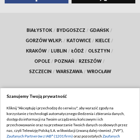
BIAŁYSTOK
/
BYDGOSZCZ
/
GDAŃSK
/
GORZÓW WLKP.
/
KATOWICE
/
KIELCE
/
KRAKÓW
/
LUBLIN
/
ŁÓDŹ
/
OLSZTYN
/
OPOLE
/
POZNAŃ
/
RZESZÓW
/
SZCZECIN
/
WARSZAWA
/
WROCŁAW
Szanujemy Twoją prywatność
Dołącz do nas:
Kliknij "Akceptuję i przechodzę do serwisu", aby wyrazić zgody na
korzystanie z technologii automatycznego śledzenia i zbierania danych,
TVP
dostęp do informacji na Twoim urządzeniu końcowym i ich
Abonament TVP
przechowywanie oraz na przetwarzanie Twoich danych osobowych przez
Regulamin TVP
nas, czyli Telewizję Polską S.A. w likwidacji (zwaną dalej również „TVP”),
Emisja w TVP
Polityka prywatności
Zaufanych Partnerów z IAB* (1201 firm)
oraz pozostałych
Zaufanych