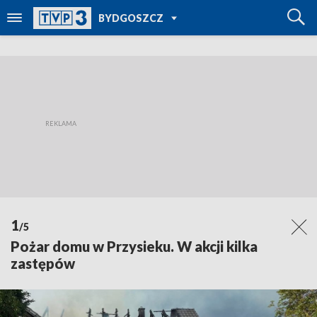
POWRÓT DO
BYDGOSZCZ
TVP REGIONY
1
/5
Pożar domu w Przysieku. W akcji kilka
zastępów