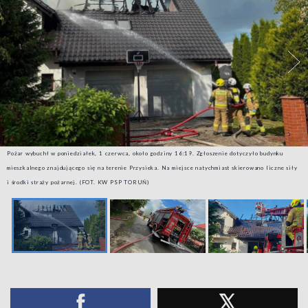
Pożar wybuchł w poniedziałek, 1 czerwca, około godziny 16:19. Zgłoszenie dotyczyło budynku
mieszkalnego znajdującego się na terenie Przysieka. Na miejsce natychmiast skierowano liczne siły
i środki straży pożarnej. (FOT. KW PSP TORUŃ)