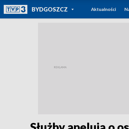
POWRÓT DO
BYDGOSZCZ
Aktualności
N
TVP REGIONY
Służby apelują o o