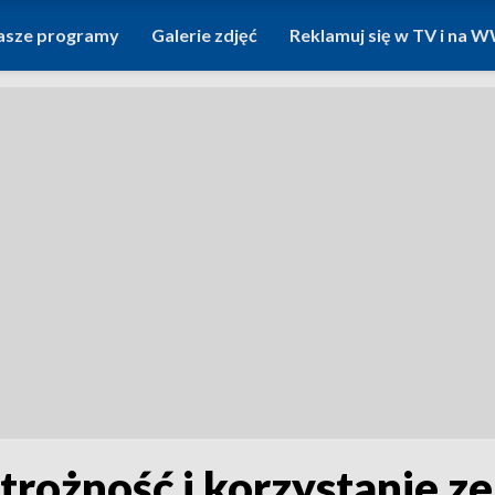
asze programy
Galerie zdjęć
Reklamuj się w TV i na
strożność i korzystanie z