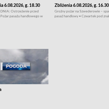
ia 6.08.2026, g. 18.30
Zbliżenia 6.08.2026, g. 16.30
NIA: Ostrzeżenie przed
Groźny pożar na Szwederowie – spali
 Pożar pasażu handlowego w
pasaż handlowy • Czwartek pod zna
y • Policja rozbiła lokalną siatkę
upałów i burz • Dobre prognozy dla
– grozi im do 12 lat więzienia •
kukurydzy – rolnicy mogą liczyć na
odowa na trasie Rypin-Toruń –
wysokie plony • Akcja porodowa na 
licyjny patrol • Wyjątkowy
Rypin-Toruń – pomógł policyjny patr
UMK w Toruniu
Zapraszamy na kolejną odsłonę pro
„Studio Lato”
a