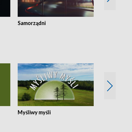
Samorządni
Wspólna sp
Myśliwy myśli
Spotkania z 