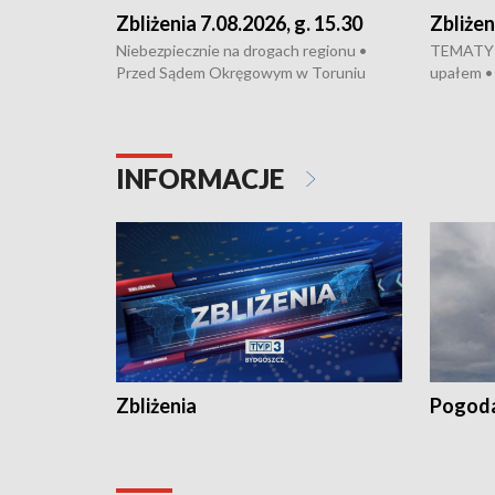
Zbliżenia 7.08.2026, g. 15.30
Zbliżen
Niebezpiecznie na drogach regionu •
TEMATY D
Przed Sądem Okręgowym w Toruniu
upałem •
rozpoczął się proces sprawców porwanie,
Bydgoszcz
pobicie i tortur pod Grudziądzem • Apele
dealerską 
o oszczędzanie wody • Ważne dla
Akcja por
rolników badania w Stacji Doświadczalnej
pomógł po
INFORMACJE
Oceny Odmian w Chrząstowie •
projekt 
Zbliżenia
Pogod