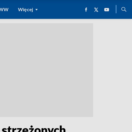
 WWW
Więcej
e strzeżonych