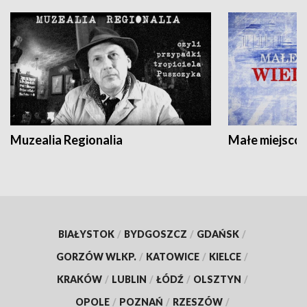
Muzealia Regionalia
Małe miejscow
BIAŁYSTOK
/
BYDGOSZCZ
/
GDAŃSK
/
GORZÓW WLKP.
/
KATOWICE
/
KIELCE
/
KRAKÓW
/
LUBLIN
/
ŁÓDŹ
/
OLSZTYN
/
OPOLE
/
POZNAŃ
/
RZESZÓW
/