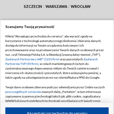
SZCZECIN
/
WARSZAWA
/
WROCŁAW
Szanujemy Twoją prywatność
Dołącz do nas:
Kliknij "Akceptuję i przechodzę do serwisu", aby wyrazić zgody na
korzystanie z technologii automatycznego śledzenia i zbierania danych,
TVP
dostęp do informacji na Twoim urządzeniu końcowym i ich
Abonament TVP
przechowywanie oraz na przetwarzanie Twoich danych osobowych przez
Regulamin TVP
nas, czyli Telewizję Polską S.A. w likwidacji (zwaną dalej również „TVP”),
Emisja w TVP
Polityka prywatności
Zaufanych Partnerów z IAB* (1201 firm)
oraz pozostałych
Zaufanych
Partnerów TVP (93 firm)
, w celach marketingowych (w tym do
Centrum informacji TVP
Moje zgody
zautomatyzowanego dopasowania reklam do Twoich zainteresowań i
mierzenia ich skuteczności) i pozostałych, które wskazujemy poniżej, a
Naziemna Telewizja Cyfrowa
Pomoc
także zgody na udostępnianie przez nas identyfikatora PPID do Google.
Sklep TVP
Biuro reklamy
Twoje dane osobowe zbierane podczas odwiedzania przez Ciebie naszych
Rada Programowa
Kontakt
poszczególnych serwisów
zwanych dalej „Portalem”, w tym informacje
zapisywane za pomocą technologii takich jak: pliki cookie, sygnalizatory
System NOS
WWW lub innych podobnych technologii umożliwiających świadczenie
dopasowanych i bezpiecznych usług, personalizację treści oraz reklam,
Informacje o nadawcy
Kanały
udostępnianie funkcji mediów społecznościowych oraz analizowanie
Akceptuję i przechodzę do serwisu