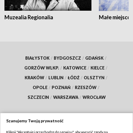
Muzealia Regionalia
Małe miejscow
BIAŁYSTOK
/
BYDGOSZCZ
/
GDAŃSK
/
GORZÓW WLKP.
/
KATOWICE
/
KIELCE
/
KRAKÓW
/
LUBLIN
/
ŁÓDŹ
/
OLSZTYN
/
OPOLE
/
POZNAŃ
/
RZESZÓW
/
SZCZECIN
/
WARSZAWA
/
WROCŁAW
Szanujemy Twoją prywatność
Dołącz do nas:
Kliknij "Akceptuję i przechodzę do serwisu", aby wyrazić zgody na