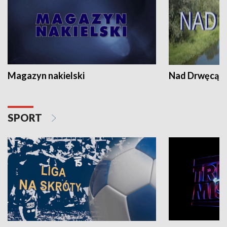
Magazyn nakielski
Nad Drwęcą
SPORT