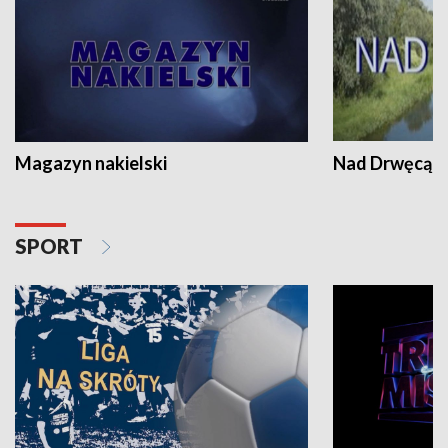
Magazyn nakielski
Nad Drwęcą
SPORT