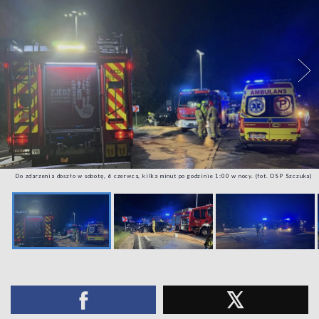
Do zdarzenia doszło w sobotę, 6 czerwca, kilka minut po godzinie 1:00 w nocy. (fot. OSP Szczuka)