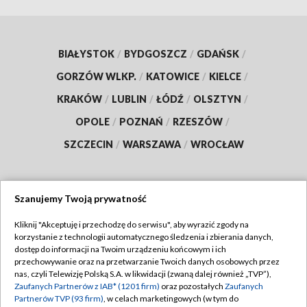
BIAŁYSTOK
/
BYDGOSZCZ
/
GDAŃSK
/
GORZÓW WLKP.
/
KATOWICE
/
KIELCE
/
KRAKÓW
/
LUBLIN
/
ŁÓDŹ
/
OLSZTYN
/
OPOLE
/
POZNAŃ
/
RZESZÓW
/
SZCZECIN
/
WARSZAWA
/
WROCŁAW
Szanujemy Twoją prywatność
Dołącz do nas:
Kliknij "Akceptuję i przechodzę do serwisu", aby wyrazić zgody na
korzystanie z technologii automatycznego śledzenia i zbierania danych,
TVP
dostęp do informacji na Twoim urządzeniu końcowym i ich
Abonament TVP
przechowywanie oraz na przetwarzanie Twoich danych osobowych przez
Regulamin TVP
nas, czyli Telewizję Polską S.A. w likwidacji (zwaną dalej również „TVP”),
Emisja w TVP
Polityka prywatności
Zaufanych Partnerów z IAB* (1201 firm)
oraz pozostałych
Zaufanych
Partnerów TVP (93 firm)
, w celach marketingowych (w tym do
Centrum informacji TVP