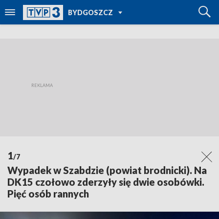
POWRÓT DO
BYDGOSZCZ
TVP REGIONY
1
/7
Wypadek w Szabdzie (powiat brodnicki). Na
DK15 czołowo zderzyły się dwie osobówki.
Pięć osób rannych