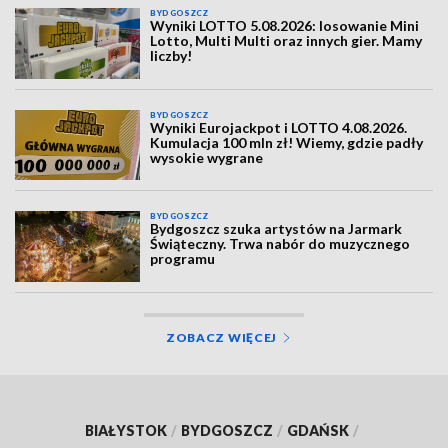
BYDGOSZCZ
Wyniki LOTTO 5.08.2026: losowanie Mini
Lotto, Multi Multi oraz innych gier. Mamy
liczby!
BYDGOSZCZ
Wyniki Eurojackpot i LOTTO 4.08.2026.
Kumulacja 100 mln zł! Wiemy, gdzie padły
wysokie wygrane
BYDGOSZCZ
Bydgoszcz szuka artystów na Jarmark
Świąteczny. Trwa nabór do muzycznego
programu
ZOBACZ WIĘCEJ
BIAŁYSTOK
/
BYDGOSZCZ
/
GDAŃSK
/