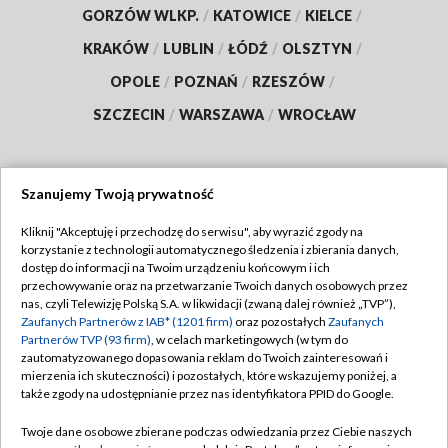
GORZÓW WLKP.
/
KATOWICE
/
KIELCE
/
KRAKÓW
/
LUBLIN
/
ŁÓDŹ
/
OLSZTYN
/
OPOLE
/
POZNAŃ
/
RZESZÓW
/
SZCZECIN
/
WARSZAWA
/
WROCŁAW
Szanujemy Twoją prywatność
Dołącz do nas:
Kliknij "Akceptuję i przechodzę do serwisu", aby wyrazić zgody na
korzystanie z technologii automatycznego śledzenia i zbierania danych,
TVP
dostęp do informacji na Twoim urządzeniu końcowym i ich
Abonament TVP
przechowywanie oraz na przetwarzanie Twoich danych osobowych przez
Regulamin TVP
nas, czyli Telewizję Polską S.A. w likwidacji (zwaną dalej również „TVP”),
Emisja w TVP
Polityka prywatności
Zaufanych Partnerów z IAB* (1201 firm)
oraz pozostałych
Zaufanych
Partnerów TVP (93 firm)
, w celach marketingowych (w tym do
Centrum informacji TVP
Moje zgody
zautomatyzowanego dopasowania reklam do Twoich zainteresowań i
mierzenia ich skuteczności) i pozostałych, które wskazujemy poniżej, a
Naziemna Telewizja Cyfrowa
Pomoc
także zgody na udostępnianie przez nas identyfikatora PPID do Google.
Sklep TVP
Biuro reklamy
Twoje dane osobowe zbierane podczas odwiedzania przez Ciebie naszych
Rada Programowa