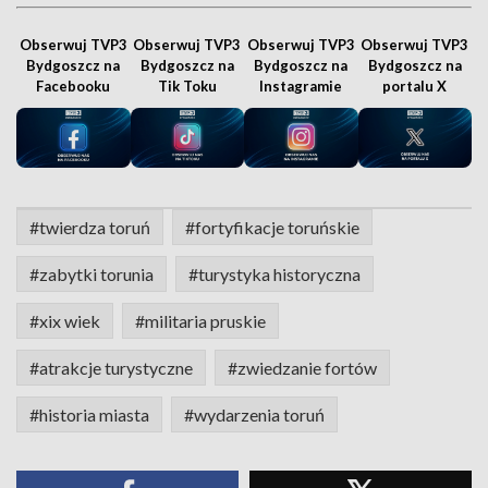
Obserwuj TVP3
Obserwuj TVP3
Obserwuj TVP3
Obserwuj TVP3
Bydgoszcz na
Bydgoszcz na
Bydgoszcz na
Bydgoszcz na
Facebooku
Tik Toku
Instagramie
portalu X
#twierdza toruń
#fortyfikacje toruńskie
#zabytki torunia
#turystyka historyczna
#xix wiek
#militaria pruskie
#atrakcje turystyczne
#zwiedzanie fortów
#historia miasta
#wydarzenia toruń