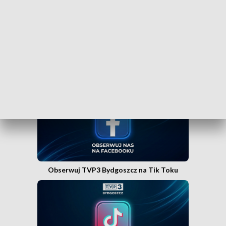
WEJDŹ NA KANAŁ TVP3 BYDGOSZCZ»
Obserwuj TVP3 Bydgoszcz na Facebooku
Obserwuj TVP3 Bydgoszcz na Tik Toku