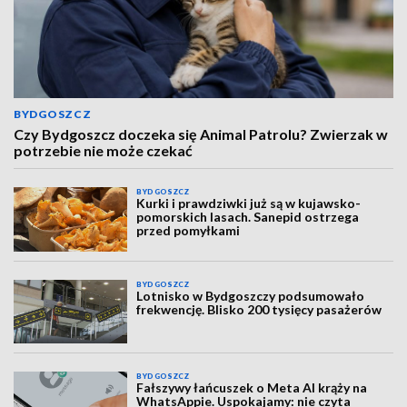
BYDGOSZCZ
Czy Bydgoszcz doczeka się Animal Patrolu? Zwierzak w
potrzebie nie może czekać
BYDGOSZCZ
Kurki i prawdziwki już są w kujawsko-
pomorskich lasach. Sanepid ostrzega
przed pomyłkami
BYDGOSZCZ
Lotnisko w Bydgoszczy podsumowało
frekwencję. Blisko 200 tysięcy pasażerów
BYDGOSZCZ
Fałszywy łańcuszek o Meta AI krąży na
WhatsAppie. Uspokajamy: nie czyta