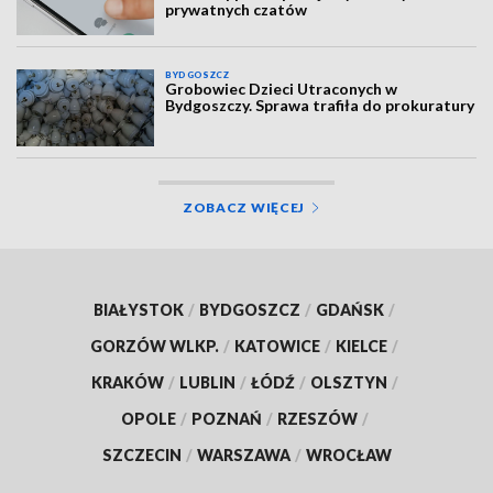
prywatnych czatów
BYDGOSZCZ
Grobowiec Dzieci Utraconych w
Bydgoszczy. Sprawa trafiła do prokuratury
ZOBACZ WIĘCEJ
BIAŁYSTOK
/
BYDGOSZCZ
/
GDAŃSK
/
GORZÓW WLKP.
/
KATOWICE
/
KIELCE
/
KRAKÓW
/
LUBLIN
/
ŁÓDŹ
/
OLSZTYN
/
OPOLE
/
POZNAŃ
/
RZESZÓW
/
SZCZECIN
/
WARSZAWA
/
WROCŁAW