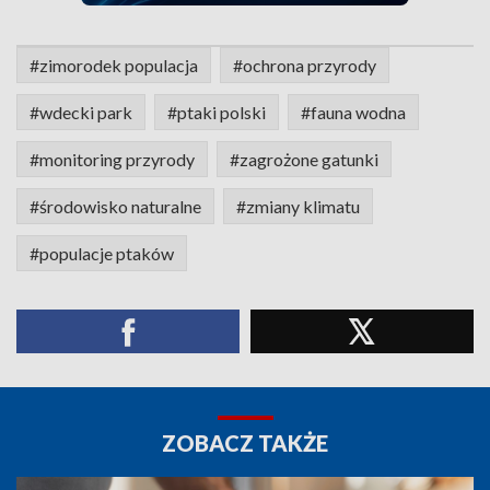
#zimorodek populacja
#ochrona przyrody
#wdecki park
#ptaki polski
#fauna wodna
#monitoring przyrody
#zagrożone gatunki
#środowisko naturalne
#zmiany klimatu
#populacje ptaków
ZOBACZ TAKŻE