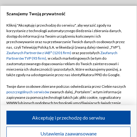
Szanujemy Twoją prywatność
Dołącz do nas:
Kliknij "Akceptuję i przechodzę do serwisu", aby wyrazić zgody na
korzystanie z technologii automatycznego śledzenia i zbierania danych,
TVP
dostęp do informacji na Twoim urządzeniu końcowym i ich
Abonament TVP
przechowywanie oraz na przetwarzanie Twoich danych osobowych przez
Regulamin TVP
nas, czyli Telewizję Polską S.A. w likwidacji (zwaną dalej również „TVP”),
Emisja w TVP
Zaufanych Partnerów z IAB* (1201 firm)
oraz pozostałych
Zaufanych
Polityka prywatności
Partnerów TVP (93 firm)
, w celach marketingowych (w tym do
Centrum informacji TVP
Moje zgody
zautomatyzowanego dopasowania reklam do Twoich zainteresowań i
mierzenia ich skuteczności) i pozostałych, które wskazujemy poniżej, a
Naziemna Telewizja Cyfrowa
Pomoc
także zgody na udostępnianie przez nas identyfikatora PPID do Google.
Sklep TVP
Biuro reklamy
Twoje dane osobowe zbierane podczas odwiedzania przez Ciebie naszych
Rada Programowa
poszczególnych serwisów
zwanych dalej „Portalem”, w tym informacje
Kontakt
zapisywane za pomocą technologii takich jak: pliki cookie, sygnalizatory
System NOS
WWW lub innych podobnych technologii umożliwiających świadczenie
dopasowanych i bezpiecznych usług, personalizację treści oraz reklam,
Informacje o nadawcy
Kanały
udostępnianie funkcji mediów społecznościowych oraz analizowanie
Akceptuję i przechodzę do serwisu
ruchu w Internecie.
Program dla prasy
©2026 Telewizja Polska S.A. w likwidacji
Biuro Reklamy
Twoje dane osobowe zbierane podczas odwiedzania przez Ciebie
Ustawienia zaawansowane
poszczególnych serwisów
na Portalu, takie jak adresy IP, identyfikatory