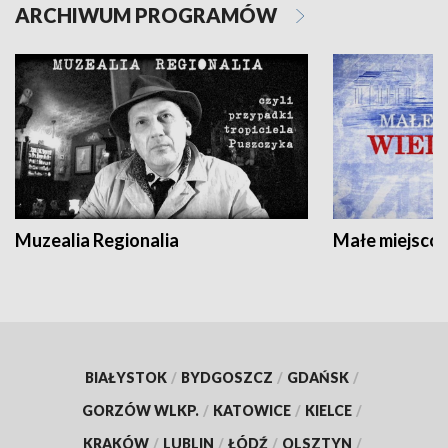
ARCHIWUM PROGRAMÓW
Muzealia Regionalia
Małe miejscow
BIAŁYSTOK
/
BYDGOSZCZ
/
GDAŃSK
/
GORZÓW WLKP.
/
KATOWICE
/
KIELCE
/
KRAKÓW
/
LUBLIN
/
ŁÓDŹ
/
OLSZTYN
/