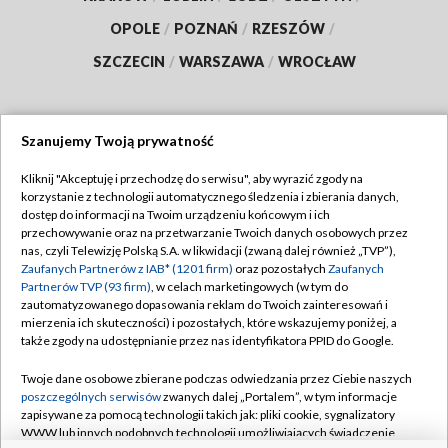
OPOLE
/
POZNAŃ
/
RZESZÓW
/
SZCZECIN
/
WARSZAWA
/
WROCŁAW
Szanujemy Twoją prywatność
Dołącz do nas:
Kliknij "Akceptuję i przechodzę do serwisu", aby wyrazić zgody na
korzystanie z technologii automatycznego śledzenia i zbierania danych,
TVP
dostęp do informacji na Twoim urządzeniu końcowym i ich
Abonament TVP
przechowywanie oraz na przetwarzanie Twoich danych osobowych przez
Regulamin TVP
nas, czyli Telewizję Polską S.A. w likwidacji (zwaną dalej również „TVP”),
Emisja w TVP
Polityka prywatności
Zaufanych Partnerów z IAB* (1201 firm)
oraz pozostałych
Zaufanych
Partnerów TVP (93 firm)
, w celach marketingowych (w tym do
Centrum informacji TVP
Moje zgody
zautomatyzowanego dopasowania reklam do Twoich zainteresowań i
mierzenia ich skuteczności) i pozostałych, które wskazujemy poniżej, a
Naziemna Telewizja Cyfrowa
Pomoc
także zgody na udostępnianie przez nas identyfikatora PPID do Google.
Sklep TVP
Biuro reklamy
Twoje dane osobowe zbierane podczas odwiedzania przez Ciebie naszych
Rada Programowa
Kontakt
poszczególnych serwisów
zwanych dalej „Portalem”, w tym informacje
zapisywane za pomocą technologii takich jak: pliki cookie, sygnalizatory
System NOS
WWW lub innych podobnych technologii umożliwiających świadczenie