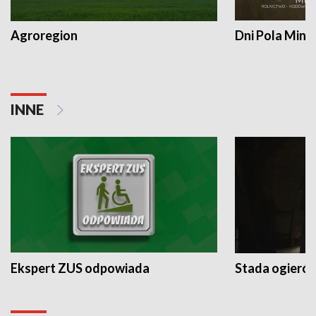
Agroregion
Dni Pola Min
INNE
Ekspert ZUS odpowiada
Stada ogieró