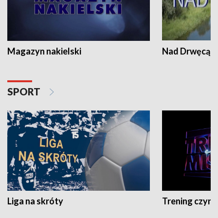
Magazyn nakielski
Nad Drwęcą
SPORT
Liga na skróty
Trening czyni 