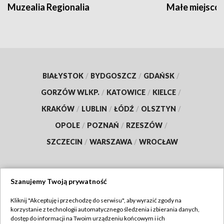
Muzealia Regionalia
Małe miejscow
BIAŁYSTOK
/
BYDGOSZCZ
/
GDAŃSK
/
GORZÓW WLKP.
/
KATOWICE
/
KIELCE
/
KRAKÓW
/
LUBLIN
/
ŁÓDŹ
/
OLSZTYN
/
OPOLE
/
POZNAŃ
/
RZESZÓW
/
SZCZECIN
/
WARSZAWA
/
WROCŁAW
Szanujemy Twoją prywatność
Dołącz do nas:
Kliknij "Akceptuję i przechodzę do serwisu", aby wyrazić zgody na
korzystanie z technologii automatycznego śledzenia i zbierania danych,
TVP
dostęp do informacji na Twoim urządzeniu końcowym i ich